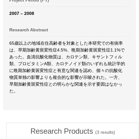
Project Period (FY)
2007 – 2008
Research Abstract
65歳以上の地域在住高齢者を対象とした本研究での有病率
は、早期加齢黄斑変性症4.5%、晩期加齢黄斑変性症1.1%で
あった。血清抗酸化物質は、カロテン類、キサントフィル
類、プロビタミンA類、カロテノイド類のいずれも統計学的
に晩期加齢黄斑変性症と有意な関連を認め、個々の抗酸化
物質単独の影響よりも複合的な影響が示唆された。一方、
早期加齢黄斑変性症との明らかな関連を示す要因はなかっ
た。
Research Products
(
3
results)