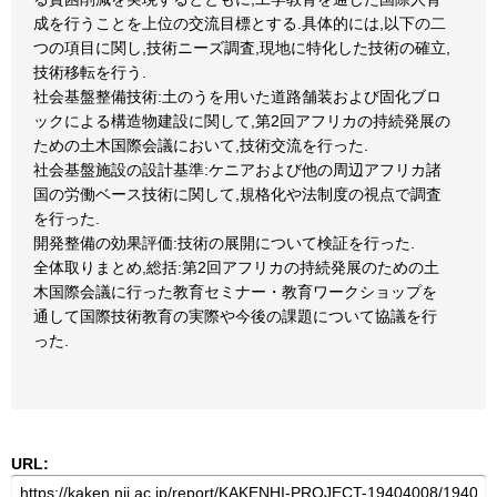
成を行うことを上位の交流目標とする.具体的には,以下の二
つの項目に関し,技術ニーズ調査,現地に特化した技術の確立,
技術移転を行う.
社会基盤整備技術:土のうを用いた道路舗装および固化ブロ
ックによる構造物建設に関して,第2回アフリカの持続発展の
ための土木国際会議において,技術交流を行った.
社会基盤施設の設計基準:ケニアおよび他の周辺アフリカ諸
国の労働ベース技術に関して,規格化や法制度の視点で調査
を行った.
開発整備の効果評価:技術の展開について検証を行った.
全体取りまとめ,総括:第2回アフリカの持続発展のための土
木国際会議に行った教育セミナー・教育ワークショップを
通して国際技術教育の実際や今後の課題について協議を行
った.
URL: