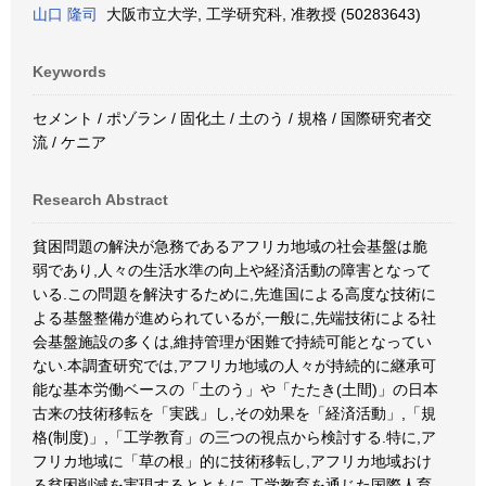
山口 隆司
大阪市立大学, 工学研究科, 准教授 (50283643)
Keywords
セメント / ポゾラン / 固化土 / 土のう / 規格 / 国際研究者交
流 / ケニア
Research Abstract
貧困問題の解決が急務であるアフリカ地域の社会基盤は脆
弱であり,人々の生活水準の向上や経済活動の障害となって
いる.この問題を解決するために,先進国による高度な技術に
よる基盤整備が進められているが,一般に,先端技術による社
会基盤施設の多くは,維持管理が困難で持続可能となってい
ない.本調査研究では,アフリカ地域の人々が持続的に継承可
能な基本労働ベースの「土のう」や「たたき(土間)」の日本
古来の技術移転を「実践」し,その効果を「経済活動」,「規
格(制度)」,「工学教育」の三つの視点から検討する.特に,ア
フリカ地域に「草の根」的に技術移転し,アフリカ地域おけ
る貧困削減を実現するとともに,工学教育を通じた国際人育