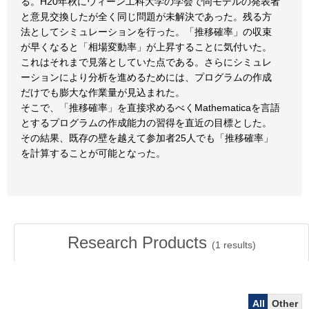
る。H20年秋にウィーン工科大学の学会で同モデルの発表者
と意見交換したが全く同じ問題が未解決であった。残る方
法としてシミュレーションを行った。「推移確率」の収束
が早くなると「相場変動率」が上昇することに気付いた。
これはそれまで見落としていた点である。さらにシミュレ
ーションにより分析を進めるためには、プログラムの作成
だけでも膨大な作業量が見込まれた。
そこで、「推移確率」を直接求めるべくMathematicaを言語
とするプログラムの作成能力の習得を直近の目標とした。
その結果、既存の壁を越えて参加者25人でも「推移確率」
を計算することが可能となった。
Research Products
(
1
results)
All
Other