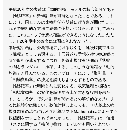
平成20年度の実績は「動的均衡」モデルの核心部分である
「推移確率」の数値計算が可能となったことである。これ
により、同モデルの比較静学を明確に行う道が開けた。こ
れまで解析的な方法で結果の予想がつけられるだけであっ
た。これによって予想の確認ができるようになった。ただ
し、H20年度中の論文には間に合わなかった。
本研究計画は、外為市場における取引を「連続時間マルコ
フ過程」として表現する。非同質的な予想を持つ参加者の
間で取引が成立するにつれ、外為市場は有限個の「状態」
の間をランダムに「推移」する。このような過程を「動的
均衡」と呼んでいる。このアプローチにより「取引量」と
「相場変動率」の決定を説明しようとするものである。
「推移確率」は時間と共に変化する。収束過程と極限は
「相場変動率」の変化を説明する上で大きな役割を果た
す。ところが、行列の計算が関わるため解析的な方法によ
る比較静学は難しい。数値計算によっても、10人以上の市
場参加者の場合には科学計算ソフトMathematicaによっても
数値例を示すこともできなかった。「推移確率」は、信用
リスクに関する「格付け推移」モデルでも用いられてい