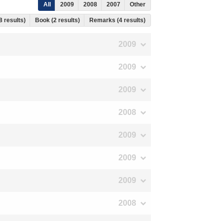
All
2009
2008
2007
Other
8 results)
Book (2 results)
Remarks (4 results)
2009
2009
2009
2008
2009
2009
2009
2008