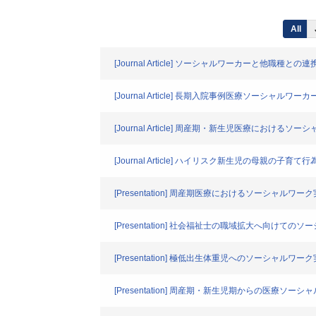
All
[Journal Article] ソーシャルワーカーと他職種と
[Journal Article] 長期入院事例医療ソーシャ
[Journal Article] 周産期・新生児医療におけ
[Journal Article] ハイリスク新生児の母
[Presentation] 周産期医療におけるソーシャルワ
[Presentation] 社会福祉士の職域拡大へ向け
[Presentation] 極低出生体重児へのソーシャル
[Presentation] 周産期・新生児期からの医療