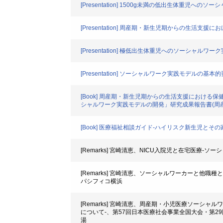
[Presentation] 1500g未満の低出生体重児への
[Presentation] 周産期・新生児期からの生
[Presentation] 極低出生体重児へのソーシャルワ
[Presentation] ソーシャルワーク実践モデル
[Book] 周産期・新生児期からの生活支援におけ
シャルワーク実践モデルの開発」研究成果報告書(周
[Book] 医療福祉相談ガイド-ハイリスク新生児と
[Remarks] 宮崎清恵、NICU入院児と在宅医療
[Remarks] 宮崎清恵、ソーシャルワーカーと他
パシフィコ横浜
[Remarks] 宮崎清恵、周産期・小児医療ソーシ
について-、第57回日本医療社会事業全国大会・第2
湯