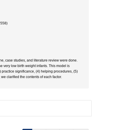
558)
ine, case studies, and literature review were done.
e very low birth weight infants. This model is
3) practice significance, (4) helping procedures, (5)
 we clarified the contents of each factor.