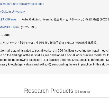
al welfare and social work studies
 Gakuin University
AZAKI Kiyoe
Kobe Gakuin University, 総合リハビリテーション学部, 教授 (90268
ANASHI Kaoru
(60250198)
 – 2009
シャルワーク / 実践モデル / 生活支援 / 援助手続き / NICU / 極低出生体重児
tionnaire administrated to social workers in 766 facilities covering perinatal medic
d on the findings of these studies, we developed a social work practice model for th
sed of the following six factors ; (1) practice theories, (2) subjects to be helped, (
sary knowledge, values and skills, (6) surrounding factors in practice. In this study,
Research Products
(
18
results)