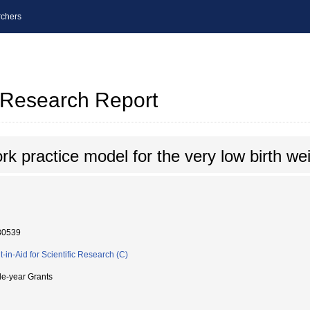
chers
l Research Report
k practice model for the very low birth wei
30539
t-in-Aid for Scientific Research (C)
le-year Grants