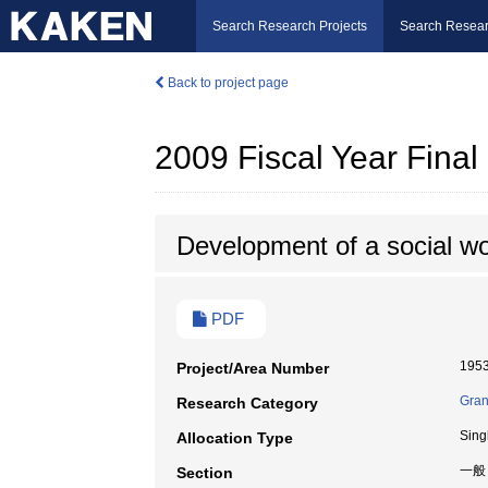
Search Research Projects
Search Resear
Back to project page
2009 Fiscal Year Fina
Development of a social wor
PDF
195
Project/Area Number
Gran
Research Category
Sing
Allocation Type
一般
Section