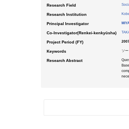
Soci
Research Field
Kobe
Research Institution
MIY
Principal Investigator
TAK
Co-Investigator(Renkei-kenkyūsha)
2007
Project Period (FY)
ソー
Keywords
Ques
Research Abstract
Base
compo
neces