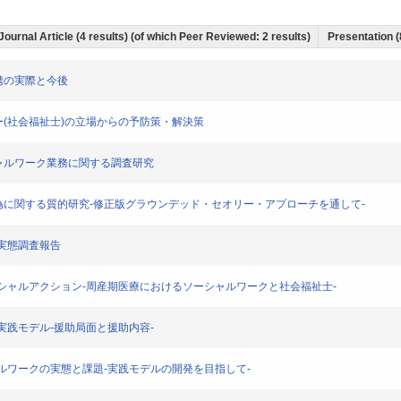
Journal Article (4 results) (of which Peer Reviewed: 2 results)
Presentation (
の連携の実際と今後
ルワーカー(社会福祉士)の立場からの予防策・解決策
るソーシャルワーク業務に関する調査研究
親の子育て行為に関する質的研究-修正版グラウンデッド・セオリー・アプローチを通して-
ーク実態調査報告
てのソーシャルアクション-周産期医療におけるソーシャルワークと社会福祉士-
ワーク実践モデル-援助局面と援助内容-
ソーシャルワークの実態と課題-実践モデルの開発を目指して-