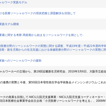
ソーシャルワーク実践モデル
活支援における医療ソーシャルワークの現状把握と課題解決を目指して
ーク実践モデル開発
の基本的要素に関する考察-周産期から始まるソーシャルワークを例として-
る保健医療分野のソーシャルワークの実態に関する調査、平成19年度～平成21年度科学
産期・新生児期からの生活支援における保健医療分野のソーシャルワークの実態に関
その家族へのソーシャルワークの援助
-ソーシャルワーカーの立場から、第19回近畿新生児研究会、2010年3月6日、大阪市立
職種との連携の実際と今後、第50回日本母性衛生学会学術集会メインシンポジウム-これか
ャルワークの発展を目指して-NICU入院児支援事業・NICU入院児支援コーディネー
9回日本医療社会事業学会自主企画「小児医療ソーシャルワークを考える」、2009年