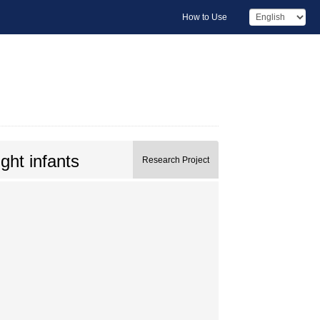
How to Use
ght infants
Research Project