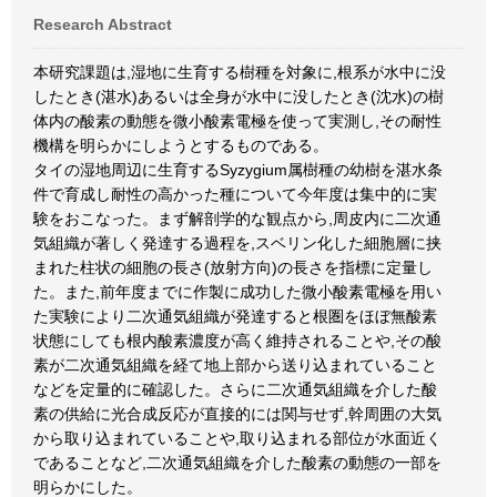
Research Abstract
本研究課題は,湿地に生育する樹種を対象に,根系が水中に没
したとき(湛水)あるいは全身が水中に没したとき(沈水)の樹
体内の酸素の動態を微小酸素電極を使って実測し,その耐性
機構を明らかにしようとするものである。
タイの湿地周辺に生育するSyzygium属樹種の幼樹を湛水条
件で育成し耐性の高かった種について今年度は集中的に実
験をおこなった。まず解剖学的な観点から,周皮内に二次通
気組織が著しく発達する過程を,スベリン化した細胞層に挟
まれた柱状の細胞の長さ(放射方向)の長さを指標に定量し
た。また,前年度までに作製に成功した微小酸素電極を用い
た実験により二次通気組織が発達すると根圏をほぼ無酸素
状態にしても根内酸素濃度が高く維持されることや,その酸
素が二次通気組織を経て地上部から送り込まれていること
などを定量的に確認した。さらに二次通気組織を介した酸
素の供給に光合成反応が直接的には関与せず,幹周囲の大気
から取り込まれていることや,取り込まれる部位が水面近く
であることなど,二次通気組織を介した酸素の動態の一部を
明らかにした。