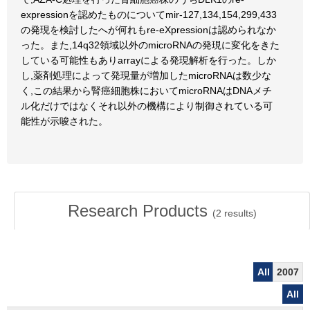
expressionを認めたものについてmir-127,134,154,299,433
の発現を検討したへが何れもre-eXpressionは認められなか
った。また,14q32領域以外のmicroRNAの発現に変化をきた
している可能性もありarrayによる発現解析を行った。しか
し,薬剤処理によって発現量が増加したmicroRNAは数少な
く,この結果から腎癌細胞株においてmicroRNAはDNAメチ
ル化だけではなくそれ以外の機構により制御されている可
能性が示唆された。
Research Products
(
2
results)
All
2007
All