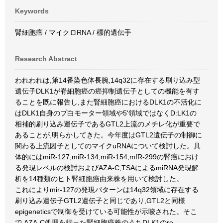
Keywords
腎細胞癌 / マイクロRNA / 標的遺伝手
Research Abstract
われわれは,第14番染色体長腕,14q32に存在する刷り込み型
遺伝子DLK1が脊細胞癌の癌抑制遺伝子としての機能を有す
ることを既に報告し,また腎細胞癌におけるDLK1の不活化に
はDLK1自身のプ白モーター領域や5'領域ではなくD:LK1の
相補的刷り込み運伝子であるGTL2上流のメチレ化が重要で
あることが,明らかしてきた。今年度はGTL2遺伝子の制御に
関わる上流因子としてのマイクuRNAについて検討した。具
体的にはmiR-127,miR-134,miR-154,mfR-299の腎癌におけ
る発現レベルの検討およびAZA-C,TSAによるmiRNA発現解
析を14種類のヒト腎細胞癌由来株を用いて検討した。
これによりmir-127の発現パターンは14q32領域に存在する
刷り込み遺伝子GTL2遺伝子と同じであり,GTL2と同様
epigeneticsで制御を受けている可能性が示唆された。そこ
で,AZA-C処理を行った腎細胞癌株のうちDLK1のre-