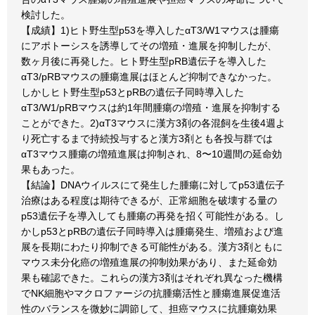
検討した。
【成績】1)ヒト野生型p53を導入したαT3/W1マウスは腫瘍
にアポトーシスを誘導してその増殖・進展を抑制したが、
数ヶ月後に再発した。ヒト野生型pRB遺伝子を導入した
αT3/pRBマウスの腫瘍進展はほとんど抑制できなかった。
しかしヒト野生型p53とpRBの遺伝子同時導入した
αT3/W1/pRBマウスは約1年間腫瘍の増殖・進展を抑制する
ことができた。2)αT3マウスに漢方3剤の各混飼を生後4週よ
り死亡するまで持続投与すると漢方3剤とも各投与群では
αT3マウス腫瘍の増殖進展は抑制され、8〜10週間の延命効
果もあった。
【結論】DNAウイルスにて発生した腫瘍に対してp53遺伝子
治療はある程度は期待できるが、正常細胞を破壊する量の
p53遺伝子を導入しても腫瘍の再発を招く可能性がある。し
かしp53とpRBの遺伝子同時導入は腫瘍発生、増殖および進
展を長期にわたり抑制できる可能性がある。漢方3剤ともに
マウス未分化癌の増殖進展の抑制効果があり、また延命効
果も確認できた。これらの漢方3剤はそれぞれ異なった機構
でNK細胞やマクロファージの抗腫瘍活性と腫瘍進展促進活
性のバランスを微妙に調節して、担癌マウスに抗腫瘍効果