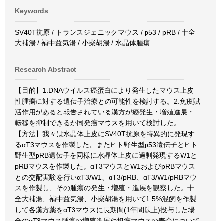
Keywords
SV40T抗原 / トランスジェニックマウス / p53 / pRB / 十全
大補湯 / 補中益気湯 / 小柴胡湯 / 水晶体腫瘍
Research Abstract
【目的】1.DNAウイルス癌蛋白により発生したマウス上皮
性腫瘍に対する遺伝子治療との可能性を検討する。2.免疫賦
活作用があると報告されている漢方が癌発生・増殖進展・
転移を抑制できるか同発癌マウスを用いて検討した。
【方法】我々は水晶体上皮にSV40T抗原を特異的に発現す
るαT3マウスを作製した。またヒト野生型p53遺伝子とヒト
野生型pRB遺伝子を同様に水晶体上皮に過剰発現するW1と
pRBマウスを作製した。αT3マウスとW1およびpRBマウス
との交配実験を行いαT3/W1、αT3/pRB、αT3/W1/pRBマウ
スを作製し、その腫瘍の発生・増殖・進展を観察した。十
全大補湯、補中益気湯、小柴胡湯を用いて1.5%混飼を作製
して各漢方薬をαT3マウスに長期間(1年間以上)投与した場
合のαT3マウス腫瘍の増殖進展や担癌マウスの寿命について