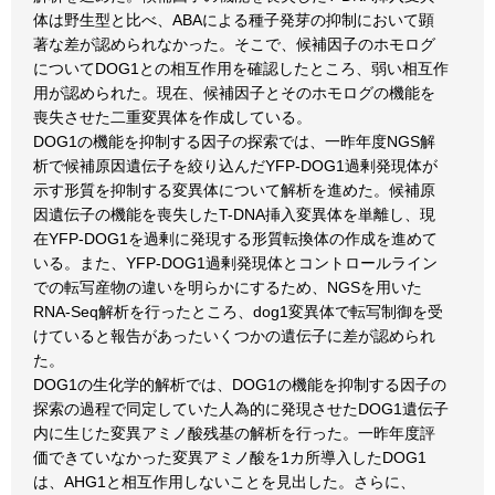
体は野生型と比べ、ABAによる種子発芽の抑制において顕
著な差が認められなかった。そこで、候補因子のホモログ
についてDOG1との相互作用を確認したところ、弱い相互作
用が認められた。現在、候補因子とそのホモログの機能を
喪失させた二重変異体を作成している。
DOG1の機能を抑制する因子の探索では、一昨年度NGS解
析で候補原因遺伝子を絞り込んだYFP-DOG1過剰発現体が
示す形質を抑制する変異体について解析を進めた。候補原
因遺伝子の機能を喪失したT-DNA挿入変異体を単離し、現
在YFP-DOG1を過剰に発現する形質転換体の作成を進めて
いる。また、YFP-DOG1過剰発現体とコントロールライン
での転写産物の違いを明らかにするため、NGSを用いた
RNA-Seq解析を行ったところ、dog1変異体で転写制御を受
けていると報告があったいくつかの遺伝子に差が認められ
た。
DOG1の生化学的解析では、DOG1の機能を抑制する因子の
探索の過程で同定していた人為的に発現させたDOG1遺伝子
内に生じた変異アミノ酸残基の解析を行った。一昨年度評
価できていなかった変異アミノ酸を1カ所導入したDOG1
は、AHG1と相互作用しないことを見出した。さらに、