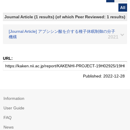
All
Journal Article (1 results) (of which Peer Reviewed: 1 results)
[Journal Article] アブシシン酸を介する種子休眠制御の分子
機構
2021
URL:
Published: 2022-12-28
Information
User Guide
FAQ
News