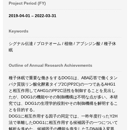
Project Period (FY)
2019-04-01 – 2022-03-31
Keywords
シグナル伝達 / プロテオーム / 植物 / アブシジン酸 / 種子休
眠
Outline of Annual Research Achievements
種子休眠で重要な働きをするDOG1は、ABA応答で働くタン
パク質脱リン酸化酵素タイプ2C(PP2C)の一つであるAHG1
と相互作用してAHG1のPP2C活性を制御することを見出し
たが、DOG1の機能やその制御機構は不明な点が多い。本研
究では、DOG1の生理学的役割やその制御機構を解明するこ
とを目的する。
DOG1に相互作用する因子の同定では、一昨年度行ったY2H
法で単離したDOG1に相互作用する候補因子の一つについて
解析を進めた。候補因子の機能を喪失したT-DNA挿入変異