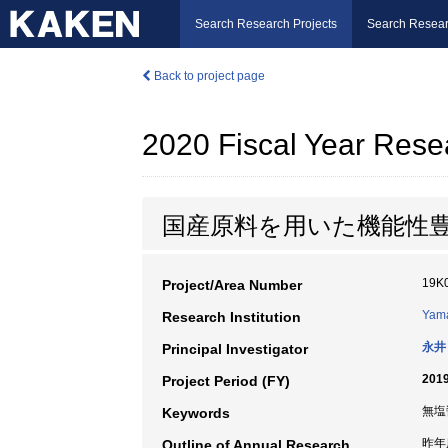
Search Research Projects
Search Resear
Back to project page
2020 Fiscal Year Rese
国産原料を用いた機能性
19K
Project/Area Number
Yama
Research Institution
永井
Principal Investigator
2019
Project Period (FY)
無塩
Keywords
昨年
Outline of Annual Research