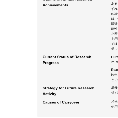
ある
Achievements
ずれ
の場
は、
販醤
能性
小麦
を示
では
呈し
Current Status of Research
Curr
2: R
Progress
Rea
昨年
とで
成分
Strategy for Future Research
せず
Activity
相当
Causes of Carryover
使用