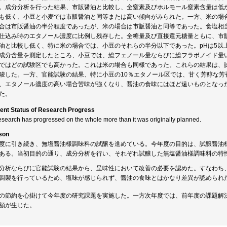
。成分分析を行った結果、市販醤油と比較し、全窒素及びホルモール窒素含量は低
も低く、小豆と小麦では市販醤油と同等または高い傾向がみられた。一方、米の場
合は市販醤油の半分程度であったが、米の場合は市販醤油と同等であった。食塩相
仕込み時のエタノール濃度に比例し残存した。全糖量及び直接還元糖量ともに、市
油と比較し低く、特に米の場合では、小豆のそれらの半分以下であった。pHは5以
成分含量を測定したところ、小豆では、総フェノール量ならびに総フラボノイド量い
ではどの試験区でも高かった。これは米の場合も同様であった。これらの結果は、
唆した。一方、官能試験の結果、特に小豆の10％エタノール区では、甘く芳醇な芳
、エタノール濃度の高い場合苦味が強くなり、醤油の食味にはほど遠いものとなっ
た。
ent Status of Research Progress
esearch has progressed on the whole more than it was originally planned.
son
度に引き続き、無塩醤油様調味料の試醸を進めている。今年度の目的は、試醸醤油
ある。当初目的の通り、成分分析を行い、それぞれ試醸した無塩醤油様調味料の特
分析ならびに官能試験の結果から、呈味性において改善の必要を認めた。すなわち
調製を行っているため、塩味が感じられず、醤油の食味とはかなり差異が認められ
の節約を心掛けて今年度の研究課題を実施した。一方次年度では、前年度の課題解
額が生じた。