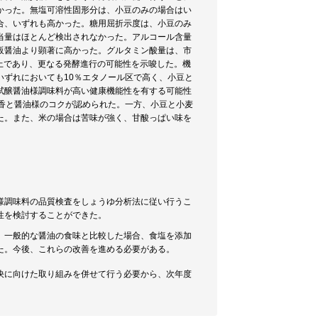
かった。無塩可溶性固形分は、小豆のみの場合はい
合、いずれも高かった。糖用屈折示度は、小豆のみ
当量はほとんど検出されなかった。アルコール含量
販醤油より顕著に高かった。グルタミン酸量は、市
上であり、更なる発酵進行の可能性を示唆した。機
ずれにおいても10％エタノール区で高く、小豆と
試醸醤油様調味料が高い健康機能性を有する可能性
香と醤油様のコクが認められた。一方、小豆と小麦
た。また、米の場合は苦味が強く、甘酸っぱい味を
様調味料の品質検査をしょうゆ分析法に従い行うこ
性を検討することができた。
、一般的な醤油の食味と比較した場合、食塩を添加
た。今後、これらの改善を進める必要がある。
決に向けた取り組みを併せて行う必要から、次年度