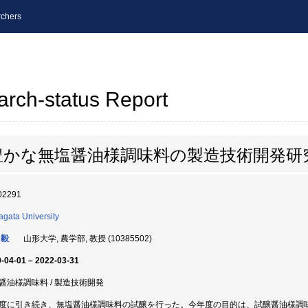
chers
arch-status Report
豊かな無塩醤油様調味料の製造技術開発研
02291
gata University
 毅
山形大学, 農学部, 教授 (10385502)
-04-01 – 2022-03-31
醤油様調味料 / 製造技術開発
度に引き続き、無塩醤油様調味料の試醸を行った。今年度の目的は、試醸醤油様調