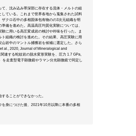
って、沈み込み帯深部に存在する流体・メルトの組
としている。これまで世界各地から蒐集された試料
、ザクロ石中の多相固体包有物のの3次元組織を明
の準備を進めた。高温高圧均質化実験については、
実験に用いる高圧変成岩の検討や吟味を行った。ま
ルト組織の検討を進めた。その結果、高圧実験に用
安山岩中のマントル捕獲岩を候補に選定した。さら
Journal of Mineralogical and
の生成過程に関連する蛇紋岩の脱水変形実験を、圧力 1.7 GPa,
ト）を走査型電子顕微鏡やラマン分光顕微鏡で同定し
始することができなかった。
身につけた後、2021年10月以降に本番の多相