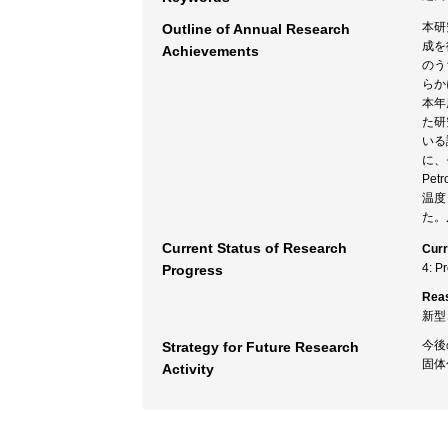
本研
Outline of Annual Research
成を
Achievements
のう
らか
本年
た研
いる
に、モ
Pet
温度
た。
Current Status of Research
Curr
4: P
Progress
Rea
新型
今後
Strategy for Future Research
固体
Activity