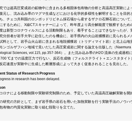
究では超高圧変成岩の鉱物中に含まれる多相固体包有物の分析と高温高圧実験によ
復元し、沈み込み帯のマグマ生成などにおける化学的多様性を解明することを目的
ち、チェコ共和国のロンポッドリビネム採石場から産するザクロ石輝石岩について
にするために、X線CTスキャナーによって、昨年度より高分解能度で観察するため
度は新型コロナウィルスによる活動制限もあり、着手することはできなかったが、
究分担者が岩手大学に赴任したのを機会に、岩手県内の火山岩捕獲岩に見られるメ
試料として、岩手山火山岩に含まれる地殻捕獲岩（トリディマイト岩）と北上山地
ンゴルザフハン地域で見いだした高圧変成岩に関する論文を出版した（Naemura et al., 2020, 
rological Sciences, vol.115, pp.357-364）。また沈み込み帯のH2O 流体
 700 ℃までの温度圧力で行ない、反応生成物（フォルステライト＋エンスタタイ
反応速度が実験中に生成した断層形成によって大きく促進されることを見出した。
ent Status of Research Progress
rogress in research has been delayed.
son
コロナによる移動制限や実験研究制限のため、予定していた高温高圧融解実験を開
の研究の方針として、まず岩手県の岩石を用いた加熱実験を行う実験手法のノウハウを
包有物の均質化実験に取り組む段取りを立てた。