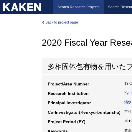
Search Research Projects
Search Resear
Back to project page
2020 Fiscal Year Rese
多相固体包有物を用いた
19K
Project/Area Number
Kyot
Research Institution
清水
Principal Investigator
苗村
Co-Investigator(Kenkyū-buntansha)
2019
Project Period (FY)
超高
Keywords