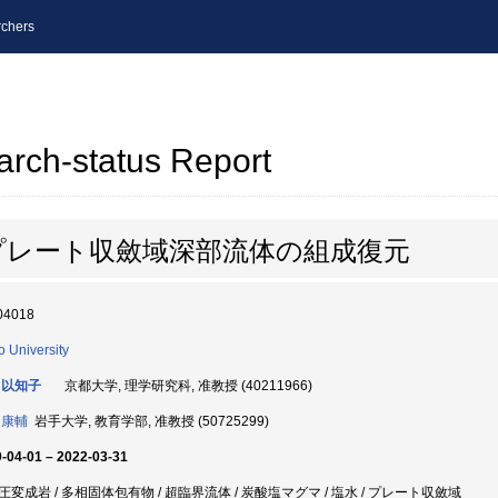
chers
arch-status Report
プレート収斂域深部流体の組成復元
04018
o University
 以知子
京都大学, 理学研究科, 准教授 (40211966)
 康輔
岩手大学, 教育学部, 准教授 (50725299)
-04-01 – 2022-03-31
圧変成岩 / 多相固体包有物 / 超臨界流体 / 炭酸塩マグマ / 塩水 / プレート収斂域