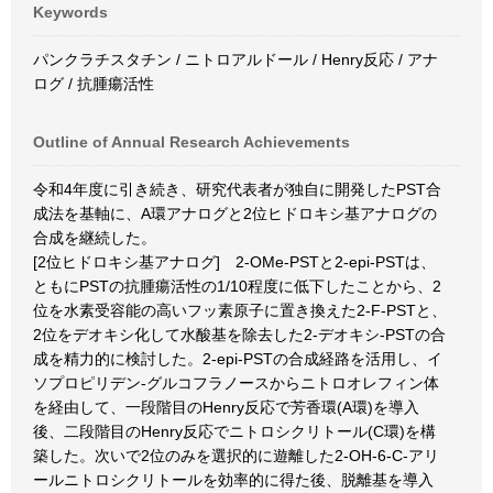
Keywords
パンクラチスタチン / ニトロアルドール / Henry反応 / アナ
ログ / 抗腫瘍活性
Outline of Annual Research Achievements
令和4年度に引き続き、研究代表者が独自に開発したPST合
成法を基軸に、A環アナログと2位ヒドロキシ基アナログの
合成を継続した。
[2位ヒドロキシ基アナログ] 2-OMe-PSTと2-epi-PSTは、
ともにPSTの抗腫瘍活性の1/10程度に低下したことから、2
位を水素受容能の高いフッ素原子に置き換えた2-F-PSTと、
2位をデオキシ化して水酸基を除去した2-デオキシ-PSTの合
成を精力的に検討した。2-epi-PSTの合成経路を活用し、イ
ソプロピリデン-グルコフラノースからニトロオレフィン体
を経由して、一段階目のHenry反応で芳香環(A環)を導入
後、二段階目のHenry反応でニトロシクリトール(C環)を構
築した。次いで2位のみを選択的に遊離した2-OH-6-C-アリ
ールニトロシクリトールを効率的に得た後、脱離基を導入