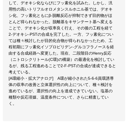
して、デオキシ化ならびにフッ素化を試みた。しかし、汎
用性の高いトリフルオロメタンスルホニル基では、デオキ
シ化、フッ素化ともにβ-脱離反応が抑制できず目的物がほ
とんど得られなかった。脱離基をキサンテート基へ変える
ことで、デオキシ化が収率良く行え、その後の工程を経て
2-デオキシ-PSTの合成を完了した。一方、フッ素化につい
ては種々検討したが目的化合物が得られなかったため、工
程初期にフッ素化イソプロピリデン-グルコフラノースを経
由する合成経路へ変更した。現在、二段階目のHenry反応
（ニトロシクリトール(C環)の構築）の最適化を検討してい
るが、残る工程進めることで2-F-PSTの合成が達成できると
考えている。
[A環縮小・拡大アナログ] A環が縮小された5-6-6員環誘導
体の収率の改善と立体選択性の向上について、種々検討を
進めているが、選択性の向上を達成できていない。塩基の
種類や反応溶媒、温度条件について、さらに精査してい
く。