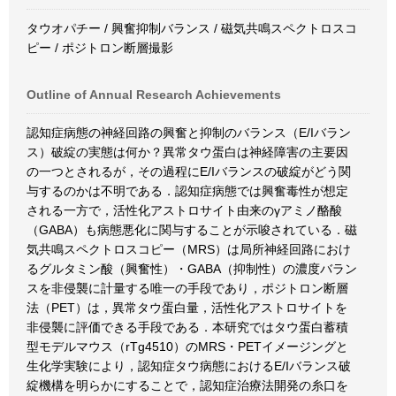
タウオパチー / 興奮抑制バランス / 磁気共鳴スペクトロスコ
ピー / ポジトロン断層撮影
Outline of Annual Research Achievements
認知症病態の神経回路の興奮と抑制のバランス（E/Iバラン
ス）破綻の実態は何か？異常タウ蛋白は神経障害の主要因
の一つとされるが，その過程にE/Iバランスの破綻がどう関
与するのかは不明である．認知症病態では興奮毒性が想定
される一方で，活性化アストロサイト由来のγアミノ酪酸
（GABA）も病態悪化に関与することが示唆されている．磁
気共鳴スペクトロスコピー（MRS）は局所神経回路におけ
るグルタミン酸（興奮性）・GABA（抑制性）の濃度バラン
スを非侵襲に計量する唯一の手段であり，ポジトロン断層
法（PET）は，異常タウ蛋白量，活性化アストロサイトを
非侵襲に評価できる手段である．本研究ではタウ蛋白蓄積
型モデルマウス（rTg4510）のMRS・PETイメージングと
生化学実験により，認知症タウ病態におけるE/Iバランス破
綻機構を明らかにすることで，認知症治療法開発の糸口を