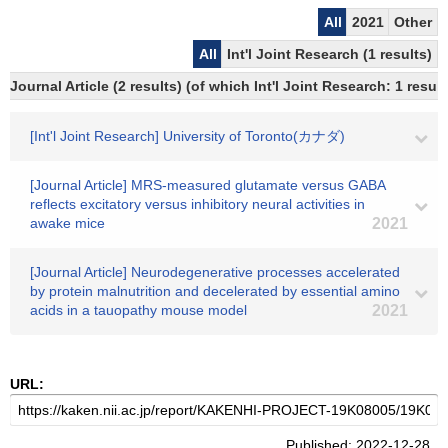
All
2021
Other
All
Int'l Joint Research (1 results)
Journal Article (2 results) (of which Int'l Joint Research: 1 res
[Int'l Joint Research] University of Toronto(カナダ)
[Journal Article] MRS-measured glutamate versus GABA
reflects excitatory versus inhibitory neural activities in
awake mice
2021
[Journal Article] Neurodegenerative processes accelerated
by protein malnutrition and decelerated by essential amino
acids in a tauopathy mouse model
2021
URL:
Published: 2022-12-28