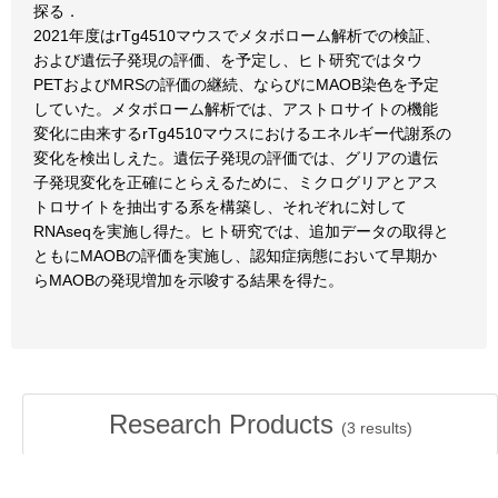
探る．
2021年度はrTg4510マウスでメタボローム解析での検証、
および遺伝子発現の評価、を予定し、ヒト研究ではタウ
PETおよびMRSの評価の継続、ならびにMAOB染色を予定
していた。メタボローム解析では、アストロサイトの機能
変化に由来するrTg4510マウスにおけるエネルギー代謝系の
変化を検出しえた。遺伝子発現の評価では、グリアの遺伝
子発現変化を正確にとらえるために、ミクログリアとアス
トロサイトを抽出する系を構築し、それぞれに対して
RNAseqを実施し得た。ヒト研究では、追加データの取得と
ともにMAOBの評価を実施し、認知症病態において早期か
らMAOBの発現増加を示唆する結果を得た。
Research Products
(
3
results)