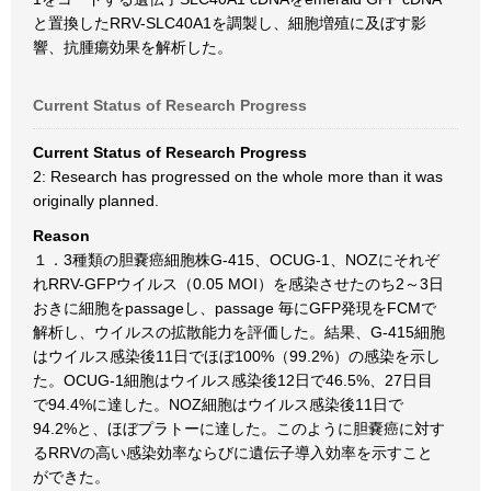
と置換したRRV-SLC40A1を調製し、細胞増殖に及ぼす影
響、抗腫瘍効果を解析した。
Current Status of Research Progress
Current Status of Research Progress
2: Research has progressed on the whole more than it was
originally planned.
Reason
１．3種類の胆嚢癌細胞株G-415、OCUG-1、NOZにそれぞ
れRRV-GFPウイルス（0.05 MOI）を感染させたのち2～3日
おきに細胞をpassageし、passage 毎にGFP発現をFCMで
解析し、ウイルスの拡散能力を評価した。結果、G-415細胞
はウイルス感染後11日でほぼ100%（99.2%）の感染を示し
た。OCUG-1細胞はウイルス感染後12日で46.5%、27日目
で94.4%に達した。NOZ細胞はウイルス感染後11日で
94.2%と、ほぼプラトーに達した。このように胆嚢癌に対す
るRRVの高い感染効率ならびに遺伝子導入効率を示すこと
ができた。