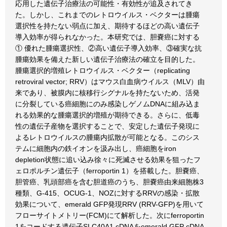
応用した遺伝子治療法の可能性・有効性が追及されてき
た。しかし、これまでのレトロウイルス・ベクターは腫瘍
選択性を持たない弱点に加え、期待するほどの高い遺伝子
導入効率が得られなかった。本研究では、胆嚢癌に対する
① 優れた腫瘍選択性、②高い遺伝子導入効率、③確実な抗
腫瘍効果を備えた新しい遺伝子治療法の確立を目的した。
腫瘍選択的増殖レトロウイルス・ベクター（replicating
retroviral vector; RRV）はマウス白血病ウイルス（MLV）由
来であり、被膜内に核移行シグナルを持たないため、活発
に分裂している癌細胞にのみ感染しゲノムDNAに組み込ま
れる効果的な腫瘍選択的増殖が期待できる。さらに、低毒
性の遺伝子産物を選択することで、安定した遺伝子発現に
よるレトロウイルスの腫瘍内拡散が可能となる。このシス
テムに細胞内の鉄イオンを汲み出し、癌細胞をiron
depletion状態に追い込み徐々に死滅させる効果を狙ったフ
ェロポルチン遺伝子（ferroportin 1）を搭載した。胆嚢癌、
胆管癌、乳頭部癌を含む胆道癌のうち、胆嚢癌由来細胞株3
種類、G-415、OCUG-1、NOZに対するRRVの感染・拡散
効果について、emerald GFP発現RRV (RRV-GFP)を用いて
フローサイトメトリー(FCM)にて解析した。次にferroportin
1をコードする遺伝子SLC40A1 cDNAをemerald GFP cDNA