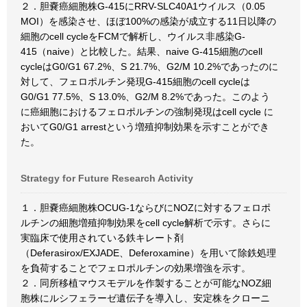
２．胆嚢癌細胞株G-415にRRV-SLC40A1ウイルス（0.05
MOI）を感染させ、ほぼ100%の感染が成立する11日以降の
細胞のcell cycleをFCMで解析し、ウイルス非感染G-
415（naive）と比較した。結果、naive G-415細胞のcell
cycleはG0/G1 67.2%、S 21.7%、G2/M 10.2%であったのに
対して、フェロポルチン発現G-415細胞のcell cycleは
G0/G1 77.5%、S 13.0%、G2/M 8.2%であった。このよう
に癌細胞におけるフェロポルチンの強制発現はcell cycle に
おいてG0/G1 arrestという増殖抑制効果を示すことができ
た。
Strategy for Future Research Activity
１．胆嚢癌細胞株OCUG-1ならびにNOZに対するフェロポ
ルチンの細胞増殖抑制効果をcell cycle解析で示す。さらに
実臨床で使用されている鉄キレート剤
（Deferasirox/EXJADE、Deferoxamine）を用いて除鉄処理
を負荷することでフェロポルチンの効果増強を示す。
２．同所移植マウスモデルを作製することが可能なNOZ細
胞株にルシフェラーゼ遺伝子を導入し、安定株をクローニ