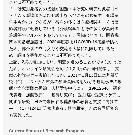
ことは不可能であった。
２．研究対象者との接触が困難：本研究の研究対象者はベ
トナム人看護師および介護士ならびにその候補生（介護留
学生も含む）であるが、彼らの多くは医療機関もしくは高
齢者施設に勤務している（介護留学生もその多くが高齢者
施設等でアルバイトをしている）。周知のとおり、医療機
関や高齢者施設は、2020年度春よりCOVID-19感染予防の
ため、部外者の立ち入りや交流を大幅に制限しているた
め、調査を実施することは不可能であった。
上記、2点の理由により、調査を進めることができなかった
ため、オンライン研究会を5,8,11,2,3月の計5回開催し、文
献の抄読会等を実施したほか、2021年1月13日には基盤研
究（C）「ベトナム村落の独居高齢者をめぐる規範形成の動
態と文化実践の再編：人類学を中心に」（19K12540 研究
代表者：加藤敦典）、基盤研究(C)「認知症の認識とケアに
関する研究―EPAで来日する看護師の教育と支援に向けて
―」（17K12410 研究代表者：植本雅治）との合同研究会
も実施した。
Current Status of Research Progress