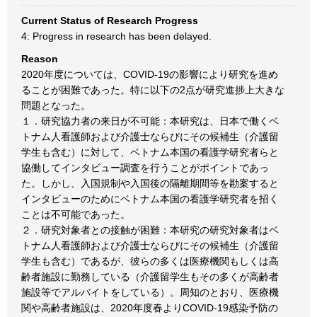
Current Status of Research Progress
4: Progress in research has been delayed.
Reason
2020年度については、COVID-19の影響により研究を進め
ることが困難であった。特に以下の2点が研究進捗上大きな
問題となった。
１．研究協力者の来日が不可能：本研究は、日本で働くベ
トナム人看護師および介護士ならびにその候補生（介護留
学生も含む）に対して、ベトナム本国の看護学研究者らと
協働してインタビュー調査を行うことがポイントであっ
た。しかし、入国規制や入国後の隔離期間等を勘案すると
インタビューのためにベトナム本国の看護学研究者を招く
ことは不可能であった。
２．研究対象者との接触が困難：本研究の研究対象者はベ
トナム人看護師および介護士ならびにその候補生（介護留
学生も含む）であるが、彼らの多くは医療機関もしくは高
齢者施設に勤務している（介護留学生もその多くが高齢者
施設等でアルバイトをしている）。周知のとおり、医療機
関や高齢者施設は、2020年度春よりCOVID-19感染予防の