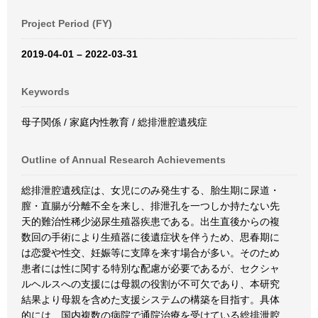
Project Period (FY)
2019-04-01 – 2022-03-31
Keywords
母子関係 / 家庭内性教育 / 総排泄腔遺残症
Outline of Annual Research Achievements
総排泄腔遺残症は、女児にのみ発生する、胎生期に尿道・
膣・直腸が分離不全を来し、排泄孔を一つしか持たない先
天的難治性稀少泌尿生殖器疾患である。出生直後からの複
数回の手術により生殖器に後遺症状を伴うため、思春期に
は恋愛や性交、妊娠等に支障を来す場合が多い。そのため
患者には性に関する特別な配慮が必要であるが、セクシャ
ルヘルスへの支援には母親の役割が不可欠であり、本研究
結果より母親を含めた支援システムの構築を目指す。具体
的には、国内複数の病院で通院治療を受けている総排泄腔