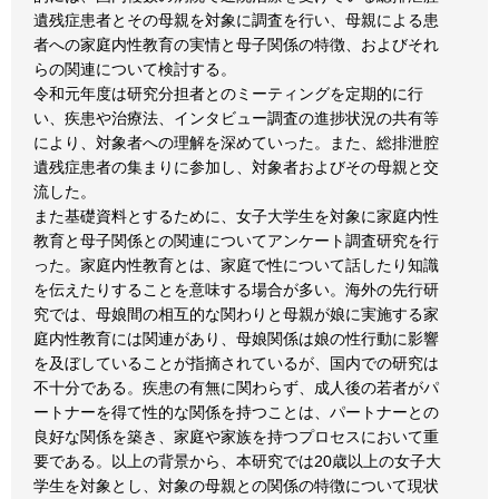
遺残症患者とその母親を対象に調査を行い、母親による患
者への家庭内性教育の実情と母子関係の特徴、およびそれ
らの関連について検討する。
令和元年度は研究分担者とのミーティングを定期的に行
い、疾患や治療法、インタビュー調査の進捗状況の共有等
により、対象者への理解を深めていった。また、総排泄腔
遺残症患者の集まりに参加し、対象者およびその母親と交
流した。
また基礎資料とするために、女子大学生を対象に家庭内性
教育と母子関係との関連についてアンケート調査研究を行
った。家庭内性教育とは、家庭で性について話したり知識
を伝えたりすることを意味する場合が多い。海外の先行研
究では、母娘間の相互的な関わりと母親が娘に実施する家
庭内性教育には関連があり、母娘関係は娘の性行動に影響
を及ぼしていることが指摘されているが、国内での研究は
不十分である。疾患の有無に関わらず、成人後の若者がパ
ートナーを得て性的な関係を持つことは、パートナーとの
良好な関係を築き、家庭や家族を持つプロセスにおいて重
要である。以上の背景から、本研究では20歳以上の女子大
学生を対象とし、対象の母親との関係の特徴について現状