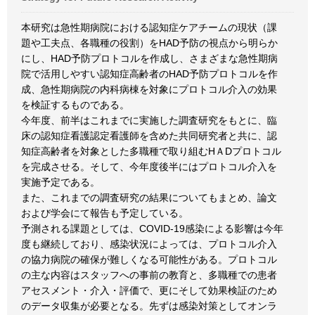
本研究は急性期病院における認知症ケアチームの現状（課
題や工夫点、各職種の役割）をHAD予防の視点から明らか
にし、HAD予防プロトコルを作成し、さまざまな急性期病
院で活用しやすい認知症高齢者のHAD予防プロトコルを作
成、急性期病院の内科病棟を対象にプロトコル介入の効果
を検証するものである。
今年度、前半はこれまでに実施した調査研究をもとに、臨
床の認知症看護認定看護師を含めた共同研究者と共に、認
知症高齢者を対象とした多職種で取り組むHＡDプロトコル
を完成させる。そして、今年度後半にはプロトコル介入を
実施予定である。
また、これまでの調査研究の結果についてもまとめ、論文
および学会にて報告も予定している。
予測される課題としては、COVID-19感染による影響は今年
度も継続しており、感染状況によっては、プロトコル介入
の協力病院の確保が難しくなる可能性がある。プロトコル
の主な内容はスタッフへの事前の教育と、多職種での患者
アセスメント・介入・評価で、更にそして効果検証のため
のデータ収集が必要となる。先ずは感染対策としてオンラ