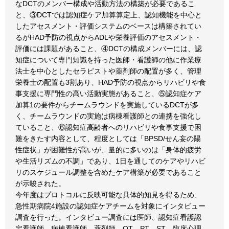
なDCTのメンバー構成や活動方法の構築が必要であるこ
と、③DCTでは認知症ケア加算算定上、認知機能を中心と
したアセスメント・評価システムのベースは構築されてい
るがHAD予防の視点からADLや栄養評価のアセスメント・
評価には課題があること、④DCTの構成メンバーには、認
知症について専門知識を持った医師・看護師の他に作業療
法士を中心としたセラピストや薬剤師の配置が多く、管理
栄養士の配置も3割あり、HAD予防の視点からリハビリや食
事支援に専門性の高い活動実態があること、⑤認知症ケア
加算1の要件からチームラウンドを実施しているDCTが多
く、チームラウンドの実施は病棟看護師との連携を強化し
ていること、⑥認知症高齢者へのリハビリや食事支援で困
難をきたす内容として、程度としては「BPSD/せん妄の陽
性症状」が困難性が高いが、量的に多いのは「身体的疲労
や生活リズムの不調」であり、1日を通してのケアやリハビ
リのスケジュール調整を含めたケア構築が必要であること
が示唆された。
今年度はプロトコルに反映可能な具体的知見を得るため、
急性期病院4施設の認知症ケアチームを対象にインタビュー
調査を行った。インタビュー調査には医師、認知症看護認
定看護師、病棟看護師、薬剤師、OT、PT、ST、臨床心理