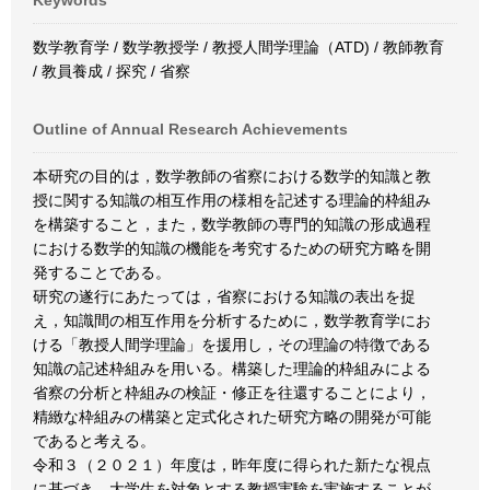
Keywords
数学教育学 / 数学教授学 / 教授人間学理論（ATD) / 教師教育
/ 教員養成 / 探究 / 省察
Outline of Annual Research Achievements
本研究の目的は，数学教師の省察における数学的知識と教
授に関する知識の相互作用の様相を記述する理論的枠組み
を構築すること，また，数学教師の専門的知識の形成過程
における数学的知識の機能を考究するための研究方略を開
発することである。
研究の遂行にあたっては，省察における知識の表出を捉
え，知識間の相互作用を分析するために，数学教育学にお
ける「教授人間学理論」を援用し，その理論の特徴である
知識の記述枠組みを用いる。構築した理論的枠組みによる
省察の分析と枠組みの検証・修正を往還することにより，
精緻な枠組みの構築と定式化された研究方略の開発が可能
であると考える。
令和３（２０２１）年度は，昨年度に得られた新たな視点
に基づき，大学生を対象とする教授実験を実施することが