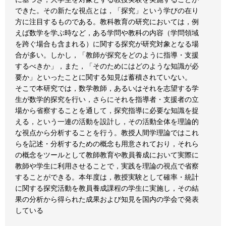
できた。その新たな視点とは，「探究」という学びの在り
方に注目するものである。教科教育の研究においては，例
えば数学を学ぶ時など，ある学問や教科の内容（学問領域
を跨ぐ場合も含まれる）に関する探究が研究対象となる場
合が多い。しかし，「教師が探究をどのように指導・支援
するべきか」，また，「そのためにはどのような知識が必
要か」といったことに関する知見は蓄積されていない。
そこで本研究では，数学教師，あるいはそれを志望する学
生が数学的探究を行い，さらにそれを指導者・支援者の立
場から省察することを通して，探究指導に必要な知識を捉
える，という一連の活動を設計し，その活動全体を理論的
な視点から分析することを行う。教授人間学理論ではこれ
らを記述・分析するための概念も用意されており，それら
の概念をツールとして教師教育や教員養成において実際に
教師や学生に利用させることで，実践を理論の視点で省察
することができる。本年度は，教授実験として確率・統計
に関する探究活動を教員養成課程の学生に実施し，その結
果の分析から得られた成果および知見を国内の学会で発表
している