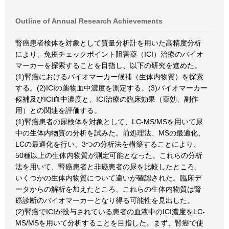
Outline of Annual Research Achievements
腎癌患者検体を対象として質量分析計を用いた高精度分析
により、免疫チェックポイント阻害薬（ICI）治療のバイオ
マーカーを探索することを目指し、以下の研究を進めた。
(1)腎癌におけるバイオマーカー候補（生体内物質）を探索
する。(2)ICIの薬物血中濃度を測定する。(3)バイオマーカー
候補及びICI血中濃度と、ICI治療の臨床効果（薬効、副作
用）との関連を評価する。
(1)腎癌患者の尿検体を対象として、LC-MS/MSを用いて尿
中の生体内物質の分析を試みた。前処理法、MSの最適化、
LCの最適化を行い、3つの分析法を構築することにより、
50種以上の生体内物質が測定可能となった。これらの分析
法を用いて、腎癌患者と非癌患者の尿を比較したところ、
いくつかの生体内物質について違いが確認された。臨床デ
ータからの解析を加えたところ、これらの生体内物質は腎
癌診断のバイオマーカーとなり得る可能性を見出した。
(2)腎癌でICIが投与されている患者の血液中のICI濃度をLC-
MS/MSを用いて分析することを目指した。まず、腎癌で使