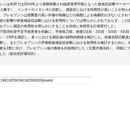
シンは本邦では2014年より保険収載され臨床使用可能となった敗血症診断マーカ
Pと略す）、インターロイキン-6と比較し、感染症における特異性が高いことが知
、プレセプシンは侵襲度の高い外傷や熱傷などの病態による偽陽性が少ないとされ
術の影響や術後感染症診断における有用性については明らかにされておらず、この
セプシン測定の有用性を明らかにすることを目的に本研究を計画実行した。
下部消化管予定手術患者を対象に、手術執刀前、術後1日目・2日目・3日目・4日
ン・CRPを測定し、各々における測定値の経時的推移を検討した。術後在院日数及び
察し、またプレセプシンの早期術後感染症診断における有用性を検討するために、
者を2群に分け、プレセプシン値の推移を比較検討した（主要評価項目）。同様にプ
した（副次的評価項目）。