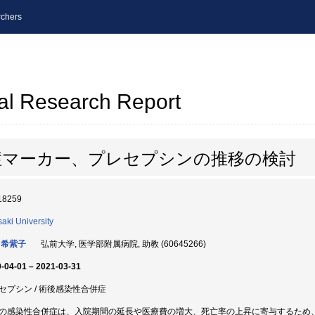
chers
al Research Report
症マーカー、プレセプシンの推移の検討
18259
saki University
 希紫子
弘前大学, 医学部附属病院, 助教 (60645266)
-04-01 – 2021-03-31
セプシン / 術後感染性合併症
の感染性合併症は、入院期間の延長や医療費の増大、死亡率の上昇に寄与するため