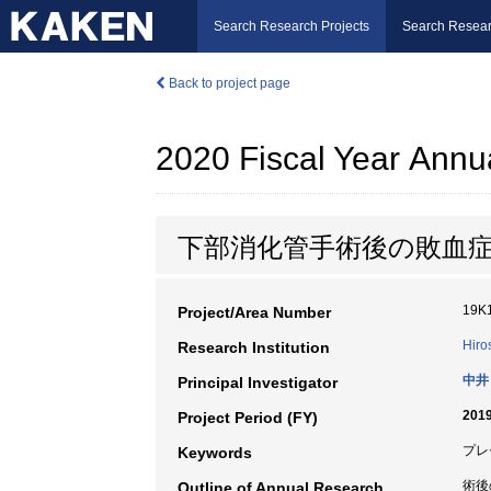
Search Research Projects
Search Resear
Back to project page
2020 Fiscal Year Annu
下部消化管手術後の敗血
19K
Project/Area Number
Hiro
Research Institution
中井
Principal Investigator
2019
Project Period (FY)
プレ
Keywords
術後
Outline of Annual Research