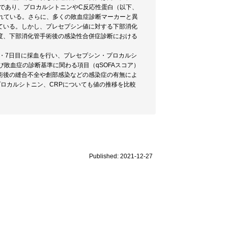
ーであり、プロカルシトニンやC反応性蛋白（以下、
られている。さらに、多くの敗血症診断マーカーと異
ている。しかし、プレセプシン値に対する下部消化
度、下部消化管手術後の感染性合併症診断における
目・7日目に採血を行い、プレセプシン・プロカルシ
敗血症の診断基準に関わる項目（qSOFAスコア）
術後の縫合不全や創部感染などの感染症の有無によ
ロカルシトニン、CRPについても値の推移を比較
Published: 2021-12-27