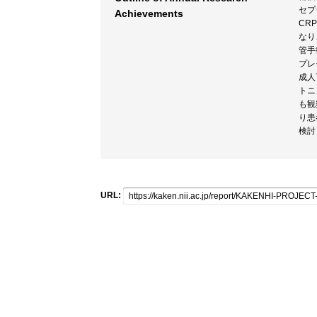
セプ
Achievements
CR
なり
管手
プレ
成人
トニ
も観
り患
検討
URL: