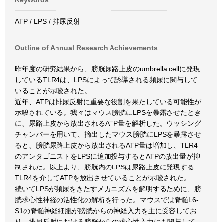
Keywords
ATP / LPS / 排尿反射
Outline of Annual Research Achievements
昨年度の研究結果から、膀胱尿路上皮のumbrella cellに発現
しているTLR4は、LPSによって誘導される頻尿に関与して
いることが示唆された。
近年、ATPは排尿反射に重要な役割を果たしている可能性が
示唆されている。我々はマウス膀胱にLPSを暴露させたとき
に、尿路上皮から放出されるATP量を解析した。ウッシング
チャンバーを用いて、摘出したマウス膀胱にLPSを暴露させ
ると、膀胱尿路上皮から放出されるATP量は増加し、TLR4
のアンタゴニストをLPSに追加投与するとATPの放出量が抑
制された。以上より、膀胱内のLPSは尿路上皮に発現する
TLR4を介してATPを放出させていることが示唆された。
続いてLPSが頻尿をきたすメカニズムを解明するために、膀
胱求心性神経の活性化の解析を行った。マウスでは脊髄L6-
S1の脊髄神経細胞が膀胱からの神経入力を主に受容してお
り、排尿反射における膀胱からの求心性入力にも関与して