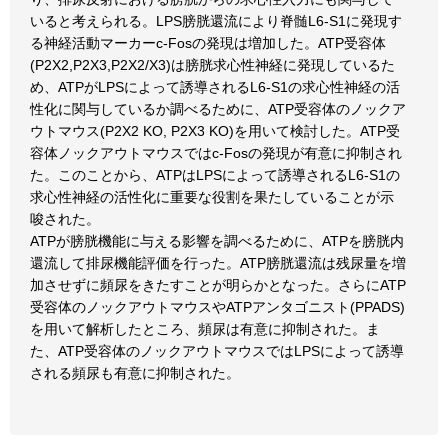
いると考えられる。LPS膀胱還流により脊髄L6-S1に発現す
る神経活動マーカーc-Fosの発現は増加した。ATP受容体
(P2X2,P2X3,P2X2/X3)は膀胱求心性神経に発現しているた
め、ATPがLPSによって誘導されるL6-S1の求心性神経の活
性化に関与しているか調べるために、ATP受容体のノックア
ウトマウス(P2X2 KO, P2X3 KO)を用いて検討した。ATP受
容体ノックアウトマウスではc-Fosの発現が有意に抑制され
た。このことから、ATPはLPSによって誘導されるL6-S1の
求心性神経の活性化に重要な役割を果たしていることが示
唆された。
ATPが膀胱機能に与える影響を調べるために、ATPを膀胱内
還流して排尿機能評価を行った。ATP膀胱還流は残尿量を増
加させずに頻尿をきたすことが明らかとなった。さらにATP
受容体のノックアウトマウスやATPアンタゴニスト(PPADS)
を用いて解析したところ、頻尿は有意に抑制された。ま
た、ATP受容体のノックアウトマウスではLPSによって誘導
される頻尿も有意に抑制された。