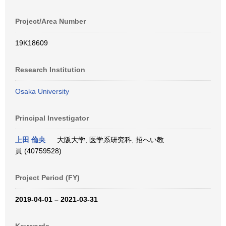
Project/Area Number
19K18609
Research Institution
Osaka University
Principal Investigator
上田 倫央
大阪大学, 医学系研究科, 招へい教
員 (40759528)
Project Period (FY)
2019-04-01 – 2021-03-31