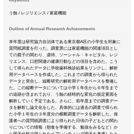
Keywords
う蝕 / レジリエンス / 家庭機能
Outline of Annual Research Achievements
本年度は研究協力自治体である東京都A区の小学生を対象に
質問紙調査を行った。調査票には家庭機能の関連項目とし
ての親子の関わり、虐待、ソーシャル・キャピタル、レジ
リエンス、口腔関連の健康行動などの項目を含めた。こう
して得られたデータに学校歯科検診結果をリンクし、解析
用データベースを作成した。これまでの調査から得られた
データと突合し、縦断研究の解析用データベースを整備し
た。この縦断データについては小学１年生から６年生まで
の追跡が含まれており、う蝕の経時的な変化の規定要因を
解析していく予定である。さらに、前年度までの調査デー
タを解析し論文化をした。具体的には過去の調査で得られ
た小学１年生の３年度分の横断調査データを解析した。保
護者への質問紙調査により得られた日頃の子どもとの関わ
りについての情報（朝食を準備する、勉強をみるなど）か
ら因子分析で得られたペアレンティング因子を考慮したう