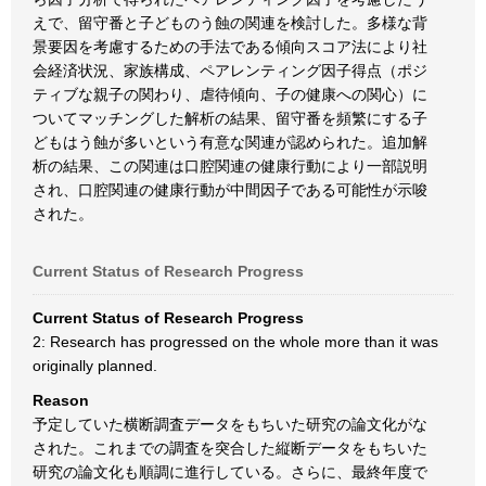
えで、留守番と子どものう蝕の関連を検討した。多様な背
景要因を考慮するための手法である傾向スコア法により社
会経済状況、家族構成、ペアレンティング因子得点（ポジ
ティブな親子の関わり、虐待傾向、子の健康への関心）に
ついてマッチングした解析の結果、留守番を頻繁にする子
どもはう蝕が多いという有意な関連が認められた。追加解
析の結果、この関連は口腔関連の健康行動により一部説明
され、口腔関連の健康行動が中間因子である可能性が示唆
された。
Current Status of Research Progress
Current Status of Research Progress
2: Research has progressed on the whole more than it was
originally planned.
Reason
予定していた横断調査データをもちいた研究の論文化がな
された。これまでの調査を突合した縦断データをもちいた
研究の論文化も順調に進行している。さらに、最終年度で