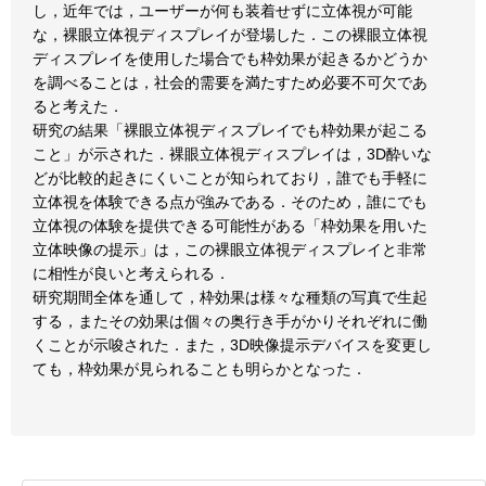
し，近年では，ユーザーが何も装着せずに立体視が可能
な，裸眼立体視ディスプレイが登場した．この裸眼立体視
ディスプレイを使用した場合でも枠効果が起きるかどうか
を調べることは，社会的需要を満たすため必要不可欠であ
ると考えた．
研究の結果「裸眼立体視ディスプレイでも枠効果が起こる
こと」が示された．裸眼立体視ディスプレイは，3D酔いな
どが比較的起きにくいことが知られており，誰でも手軽に
立体視を体験できる点が強みである．そのため，誰にでも
立体視の体験を提供できる可能性がある「枠効果を用いた
立体映像の提示」は，この裸眼立体視ディスプレイと非常
に相性が良いと考えられる．
研究期間全体を通して，枠効果は様々な種類の写真で生起
する，またその効果は個々の奥行き手がかりそれぞれに働
くことが示唆された．また，3D映像提示デバイスを変更し
ても，枠効果が見られることも明らかとなった．