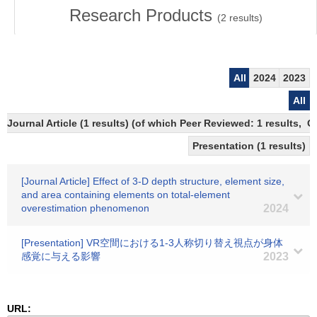
Research Products
(
2
results)
All
2024
2023
All
Journal Article (1 results) (of which Peer Reviewed: 1 results, 
Presentation (1 results)
[Journal Article] Effect of 3-D depth structure, element size,
and area containing elements on total-element
overestimation phenomenon
2024
[Presentation] VR空間における1-3人称切り替え視点が身体
感覚に与える影響
2023
URL: