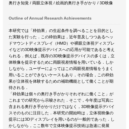
奥行き知覚 / 両眼立体視 / 絵画的奥行き手がかり / 3D映像
Outline of Annual Research Achievements
本研究では「枠効果」の生起条件を調べることを目的とし
た実験を行った．この枠効果は，近年普及しつつあるヘッ
ドマウントディスプレイ（HMD）や裸眼立体視ディスプレ
イなどの3D映像提示デバイスへの応用が可能であると考え
られる．例えば，既存の3D映像提示デバイスの多くは，立
体映像を提示するために両眼視差情報を用いている．しか
しながら，ユーザーによってはこの両眼視差情報をうまく
用いることができないケースもあり，その場合，この枠効
果が立体視を体験するための補助機能として働くことが期
待される．
「枠効果は個々の奥行き手がかりそれぞれに働くこと」が
これまでの研究から示唆された．そこで，今年度は写真に
含まれる奥行き手がかりだけではなく，3D映像提示デバイ
スそのものに注目した．本研究の開始時は，立体視映像の
提示には3Dディスプレイを用いるのが一般的であった．し
かしながら，ここ数年で立体映像提示技術は急速に発展