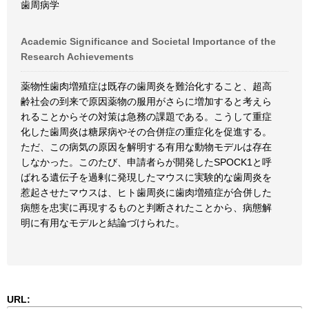
歯周病学
Academic Significance and Societal Importance of the
Research Achievements
薬物性歯肉増殖症は既存の歯周炎を難治化すること、超高
齢社会の到来で原因薬物の服用がさらに増加すると考えら
れることからその対策は急務の課題である。こうして重症
化した歯周炎は糖尿病やその合併症の重症化を促進する。
ただ、この病気の原因を解明する有用な動物モデルは存在
しなかった。このたび、申請者らが開発したSPOCK1と呼
ばれる遺伝子を過剰に発現したマウスに実験的な歯周炎を
惹起させたマウスは、ヒト歯周炎に歯肉増殖症が合併した
病態を忠実に再現するものと判断されたことから、病態解
明に有用なモデルと結論づけられた。
URL: