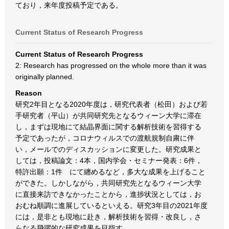
ており，来年度投稿予定である。
Current Status of Research Progress
Current Status of Research Progress
2: Research has progressed on the whole more than it was
originally planned.
Reason
研究2年目となる2020年度は，研究代表者（松田）および若
手研究者（平山）が共同研究先となるウィーン大学に滞在
し，まずは現地にて結晶界面に関する解析技術を習得する
予定であったが，コロナウィルスでの渡航規制自粛に伴
い，メールでのディスカッションに変更した。研究成果と
しては，投稿論文：4本，国内学会・セミナー発表：6件，
特許出願：1件 にて纏めるなど，多大な成果を上げること
ができた。しかしながら，共同研究先となるウィーン大学
に直接来訪できなかったことから，進捗状況としては，お
おむね順調に進展しているといえる。研究3年目の2021年度
には，是非とも現地に赴き，解析技術を習得・改良し，さ
らなる飛躍的な研究成果を目指す。