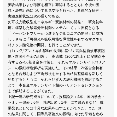
実験結果および考察を相互に確認するとともに今後の渡
航・滞在計画について意見交換も行った。具体的な研究・
実験進捗状況は次の通りである。
(Ⅰ)可視光吸収型光エネルギー変換材料の開発： 研究初年
度に構築した酸素分圧制御システムにて，世界初となる
「ドーパントフリーかつ透明なジルコニアの開発」に成功
し，さらに「可視光を吸収可能な導電性を有するマグネリ
相チタン酸化物の開発」も行うことができた。
（Ⅱ）バリアント界面移動の制御に基づく高温型新規形状記
憶・超弾性合金の創製： 高温域（200℃以上）に変態点を
有するZr-Co基合金を作製し，それらマルテンサイトバリア
ントの微細構造解析を実施した。その結果，Zr基合金特有
となる台形および三角形状を呈する自己調整構造を新しく
発見するとともに，それらひずみの緩和機構を検討するこ
とで，本合金マルテンサイト相のバリアントセレクション
まで解明することができた。
上記一連の研究成果について，投稿論文：4本，国内学会・
セミナー発表：6件，特許出願：1件 にて纏めるなど，成
果発表としては十分な結果を出すことができた。また（Ⅱ）
の結果に関して，国際共著論文の投稿に向けた準備も進め