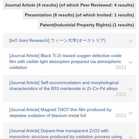
Journal Article (4 results) (of which Peer Reviewed: 4 results)
Presentation (6 results) (of which Invited: 1 results)
Patent(Industrial Property Rights) (1 results)
[Int'l Joint Research] ウィーン大学(オーストリア)
[Journal Article] Black Ti-Zr-based oxygen defective oxide
film with visible light absorption prepared via atmospheric
oxidation
2021
[Journal Article] Self-accommodation and morphological
characteristics of the B33 martensite in Zr-Co-Pd alloys
2021
[Journal Article] Magneli Ti4O7 thin film produced by
stepwise oxidation of titanium metal foil
2021
[Journal Article] Dopant-free transparent ZrO2 with
monoclinic structure produced by oxidation process using