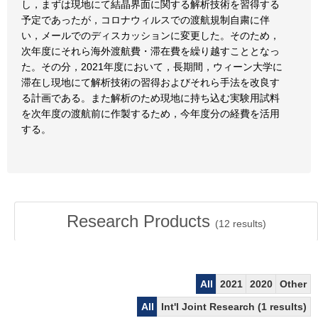
し，まずは現地にて結晶界面に関する解析技術を習得する
予定であったが，コロナウィルスでの渡航規制自粛に伴
い，メールでのディスカッションに変更した。そのため，
次年度にそれら海外渡航費・滞在費を繰り越すこととなっ
た。その分，2021年度において，長期間，ウィーン大学に
滞在し現地にて解析技術の習得およびそれら手法を改良す
る計画である。また解析のため現地に持ち込む実験用試料
を次年度の渡航前に作製するため，今年度分の経費を活用
する。
Research Products
(
12
results)
All
2021
2020
Other
All
Int'l Joint Research (1 results)