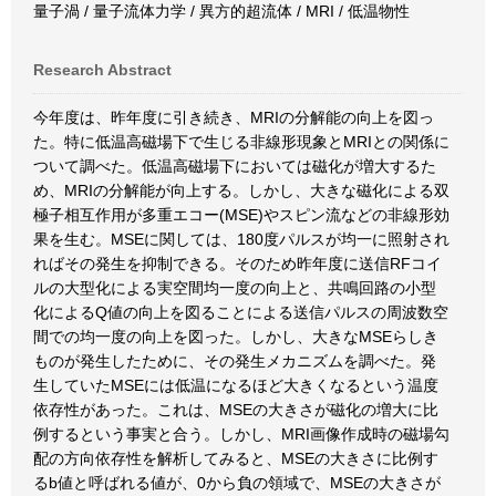
量子渦 / 量子流体力学 / 異方的超流体 / MRI / 低温物性
Research Abstract
今年度は、昨年度に引き続き、MRIの分解能の向上を図っ
た。特に低温高磁場下で生じる非線形現象とMRIとの関係に
ついて調べた。低温高磁場下においては磁化が増大するた
め、MRIの分解能が向上する。しかし、大きな磁化による双
極子相互作用が多重エコー(MSE)やスピン流などの非線形効
果を生む。MSEに関しては、180度パルスが均一に照射され
ればその発生を抑制できる。そのため昨年度に送信RFコイ
ルの大型化による実空間均一度の向上と、共鳴回路の小型
化によるQ値の向上を図ることによる送信パルスの周波数空
間での均一度の向上を図った。しかし、大きなMSEらしき
ものが発生したために、その発生メカニズムを調べた。発
生していたMSEには低温になるほど大きくなるという温度
依存性があった。これは、MSEの大きさが磁化の増大に比
例するという事実と合う。しかし、MRI画像作成時の磁場勾
配の方向依存性を解析してみると、MSEの大きさに比例す
るb値と呼ばれる値が、0から負の領域で、MSEの大きさが