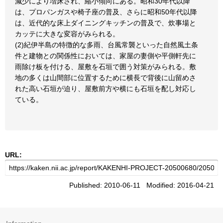
減少により増床され、縮小傾向にある。昭和30年代以降
は、プロパンガスや椅子座の普及、さらに昭和50年代以降
は、近代的な床上ダイニングキッチンの普及で、炊事場と
カッテに大きな変容がみられる。
(2)紀伊半島の特徴的な多雨、台風常襲といった自然風土条
件と建物との関係性においては、家屋の妻側や平側軒先に
雨除け板を付ける、屋敷を石垣で囲う対策がみられる。敷
地の多くは山間部に位置するために横長で背後に山留めさ
れた高い石垣が迫り、屋敷前方や横にも石垣を配し対応し
ている。
URL:
Published: 2010-06-11 Modified: 2016-04-21