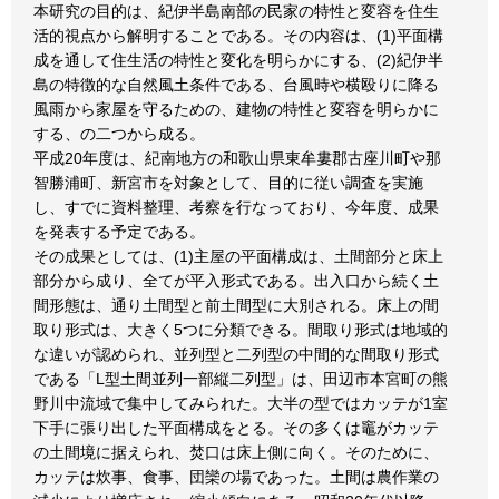
本研究の目的は、紀伊半島南部の民家の特性と変容を住生
活的視点から解明することである。その内容は、(1)平面構
成を通して住生活の特性と変化を明らかにする、(2)紀伊半
島の特徴的な自然風土条件である、台風時や横殴りに降る
風雨から家屋を守るための、建物の特性と変容を明らかに
する、の二つから成る。
平成20年度は、紀南地方の和歌山県東牟婁郡古座川町や那
智勝浦町、新宮市を対象として、目的に従い調査を実施
し、すでに資料整理、考察を行なっており、今年度、成果
を発表する予定である。
その成果としては、(1)主屋の平面構成は、土間部分と床上
部分から成り、全てが平入形式である。出入口から続く土
間形態は、通り土間型と前土間型に大別される。床上の間
取り形式は、大きく5つに分類できる。間取り形式は地域的
な違いが認められ、並列型と二列型の中間的な間取り形式
である「L型土間並列一部縦二列型」は、田辺市本宮町の熊
野川中流域で集中してみられた。大半の型ではカッテが1室
下手に張り出した平面構成をとる。その多くは竈がカッテ
の土間境に据えられ、焚口は床上側に向く。そのために、
カッテは炊事、食事、団欒の場であった。土間は農作業の