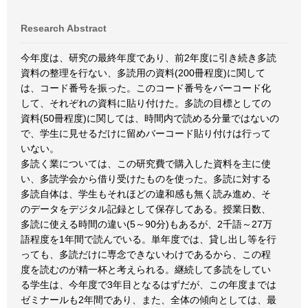
Research Abstract
今年度は、研究の最終年度であり、前2年度に引き続き多読
資料の整理を行ない、多読用の資料(200冊程度)に関して
は、コード番号を振った。このコード番号をバーコード化
して、それぞれの資料に貼り付けた。多読の目標としての
資料(50冊程度)に関しては、時間内で読める分量ではないの
で、学生に見せるだけに留めバーコード貼り付けは行って
いない。
多読く業については、この研究費で購入した資料を主に使
い、多読学会から借り受けたものを使った。多読に対する
多読自体は、学生もそれほどの違和感も無く読み進め、そ
のデータをデジタル記録として保存してある。授業日数、
多読に使える時間の違い(5～90分)もあるが、2千語～27万
語程度を1年間で読んでいる。単年度では、貸し出し等を行
っても、多読だけに専念できないわけであるから、この程
度を読むのが精一杯と考えられる。継続して多読をしてい
る学生は、今年度で3年目となるはずだが、この年度までは
ゼミナールも2年間であり、また、全体の傾向としては、最