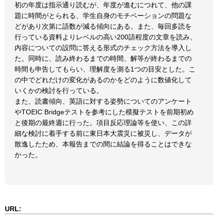
初の年度は指示通り読むが、年度が進むにつれて、他の課
題に時間がとられる、学生自身のモチベーションの問題な
どがあり次第に語数が減る傾向にある。また、毎回多読を
行っている資料よりレベルの高い200語程度の文章を読み、
内容についての設問に答える形式のチェック方法を導入し
た。同時に、読み終わるまでの時間、解等が終わるまでの
時間も申告してもらい、理解度を測る1つの目安とした。こ
の中でどれだけの変化があるのかをどのように数値化して
いくかの検討を行っている。
また、読書傾向、英語に対する姿勢についてのアンケート
やTOEIC Bridgeテストを参考にした模擬テストを前期初め
と後期の最終週に行った。項目反応理論等を使い、この詳
細な検討に着手する前に東日本大震災に被災し、データが
散逸したため、本報告までの間に結論を得ることはできな
かった。
URL: