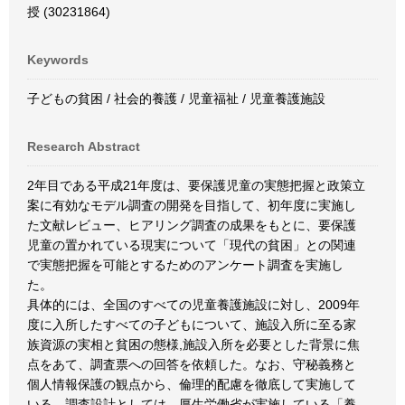
授 (30231864)
Keywords
子どもの貧困 / 社会的養護 / 児童福祉 / 児童養護施設
Research Abstract
2年目である平成21年度は、要保護児童の実態把握と政策立
案に有効なモデル調査の開発を目指して、初年度に実施し
た文献レビュー、ヒアリング調査の成果をもとに、要保護
児童の置かれている現実について「現代の貧困」との関連
で実態把握を可能とするためのアンケート調査を実施し
た。
具体的には、全国のすべての児童養護施設に対し、2009年
度に入所したすべての子どもについて、施設入所に至る家
族資源の実相と貧困の態様,施設入所を必要とした背景に焦
点をあて、調査票への回答を依頼した。なお、守秘義務と
個人情報保護の観点から、倫理的配慮を徹底して実施して
いる。調査設計としては、厚生労働省が実施している「養