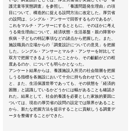
護児童等実態調査」を参照し、「養護問題発生理由」の項
目について、構造的に捉える設問方法に改定した。厚労省
の設問は、シングル・アンサーで回答するものであるが、
これをマルチ・アンサーにするとともに、そのほかに考え
うる発生理由について、経済状態・生活基盤・親の障害や
疾病・子どもの特記事項などの諸点から把握した。また、
施設職員の立場からの「調査設計についての意見」を把握
した。シングル・アンサーとマルチ・アンサーを対比して
双方で把握できるようにしたことから、その齟齬がどの程
度あるのか、についても明らかとなった。
アンケート結果からは、養護施設入所児の社会階層を把握
しうる指標を各施設において十分に持ち合わせていないこ
と、また、生活保護世帯であっても、その状態を「経済的
困難」と認識しているかどうかには幅があることも確認さ
れた。結果として、社会的養護を必要とした家族的要因に
ついては、現在の厚労省の設問の設定では限界があること
から、新たな把握方法を提示することに貢献しうる調査デ
ータを整備することができた。