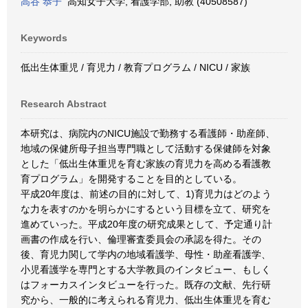
高谷 恭子
高知女子大学, 看護学部, 助教 (40508587)
Keywords
低出生体重児 / 育児力 / 教育プログラム / NICU / 家族
Research Abstract
本研究は、病院内のNICU施設で勤務する看護師・助産師、
地域の保健所母子担当専門職として活動する保健師を対象
とした「低出生体重児を育む家族の育児力を高める看護教
育プログラム」を開発することを目的としている。
平成20年度は、前述の目的に対して、1)育児力はどのよう
な力を表すのかを明らかにするという目標を立て、研究を
進めていった。平成20年度の研究成果として、予定通り計
画書の作成を行い、倫理審査委員会の承認を得た。その
後、育児力関して学内の地域看護学、母性・助産看護学、
小児看護学を専門とする大学教員のインタビュー、もしく
はフォーカスインタビューを行った。既存の文献、先行研
究から、一般的に考えられる育児力、低出生体重児を育む