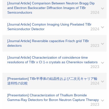
[Journal Article] Comparison Between Neutron Bragg Dip
and Electron Backscatter Diffraction Images of TlBr
Semiconductors
2024
[Journal Article] Compton Imaging Using Pixelated TlBr
Semiconductor Detector
2024
[Journal Article] Reversible capacitive Frisch grid TlBr
detectors
2023
[Journal Article] Characterization of coincidence time
resolutions of TlBr x Cl 1-x crystals as Cherenkov radiators
2023
[Presentation] TlBr半導体の結晶性および二次元キャリア輸
送特性の比較
2024
[Presentation] Characterization of Thallium Bromide
Gamma-Ray Detectors for Boron Neutron Capture Therapy
2023