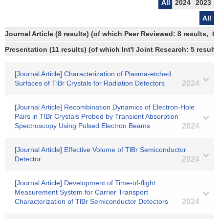
All
2024
2023
All
Journal Article (8 results) (of which Peer Reviewed: 8 results, 
Presentation (11 results) (of which Int'l Joint Research: 5 results
[Journal Article] Characterization of Plasma-etched
Surfaces of TlBr Crystals for Radiation Detectors
2024
[Journal Article] Recombination Dynamics of Electron-Hole
Pairs in TlBr Crystals Probed by Transient Absorption
Spectroscopy Using Pulsed Electron Beams
2024
[Journal Article] Effective Volume of TlBr Semiconductor
Detector
2024
[Journal Article] Development of Time-of-flight
Measurement System for Carrier Transport
Characterization of TlBr Semiconductor Detectors
2024