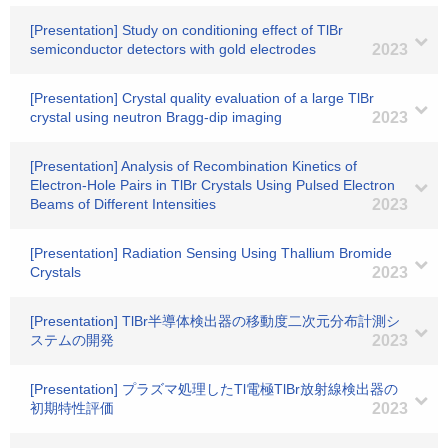
[Presentation] Study on conditioning effect of TlBr
semiconductor detectors with gold electrodes
2023
[Presentation] Crystal quality evaluation of a large TlBr
crystal using neutron Bragg-dip imaging
2023
[Presentation] Analysis of Recombination Kinetics of
Electron-Hole Pairs in TlBr Crystals Using Pulsed Electron
Beams of Different Intensities
2023
[Presentation] Radiation Sensing Using Thallium Bromide
Crystals
2023
[Presentation] TlBr半導体検出器の移動度二次元分布計測シ
ステムの開発
2023
[Presentation] プラズマ処理したTl電極TlBr放射線検出器の
初期特性評価
2023