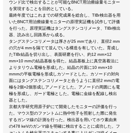
ウンド比で検出することが可能なBNCT用治療線量モニター
を実現することを目的としている。
最終年度ではこれまでの研究成果を総合し、TlBr検出器を用
いたBNCT用治療線量モニターの原理実証機を試作して評価
を行った。原理実証機はタングステンコリメータ、TlBr検出
器、読み出し回路系から成る。
タングステンコリメータは厚さが25 mmであり、直径2 mm
の穴が4 mmを隔てて並んでいる構造を有していた。育成し
たTlBr結晶を切り出し、表面研磨を行い、約12 mm×12
mm×10 mmの結晶基板を得た。結晶基板上に真空蒸着法に
よりタリウム電極を形成した。結晶の片面に10 mm×10
mmmの平板電極を形成しカソードとした。カソードの対向
面にはタングステンコリメータと合うように直径2 mmの電
極を2個×2個形成しアノードとした。アノードの周囲にも電
極を形成し、ガード電極とした。電極に金線を配線し検出
器とした。
京都大学研究用原子炉にて開発したモニターの評価を行っ
た。マウス型のファントムに熱中性子を照射した際に発生
するガンマ線の計測を行った。検出器を用いてホウ素由来
の478 keVのガンマ線を明確に検出することに成功した。フ
ァントムを検出器でスキャンする事によりガンマ線イメー