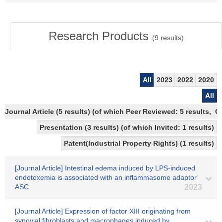
Research Products
(
9
results)
All
2023
2022
2020
All
Journal Article (5 results) (of which Peer Reviewed: 5 results, 
Presentation (3 results) (of which Invited: 1 results)
Patent(Industrial Property Rights) (1 results)
[Journal Article] Intestinal edema induced by LPS-induced
endotoxemia is associated with an inflammasome adaptor
ASC
2023
[Journal Article] Expression of factor XIII originating from
synovial fibroblasts and macrophages induced by