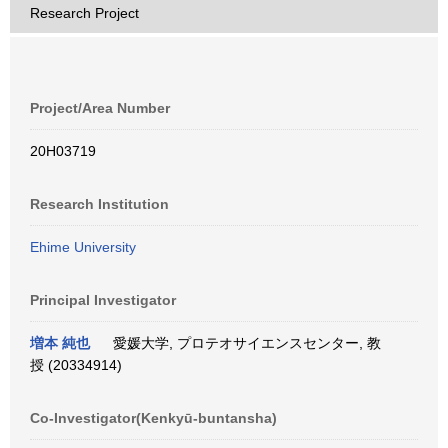
Research Project
Project/Area Number
20H03719
Research Institution
Ehime University
Principal Investigator
増本 純也
愛媛大学, プロテオサイエンスセンター, 教
授 (20334914)
Co-Investigator(Kenkyū-buntansha)