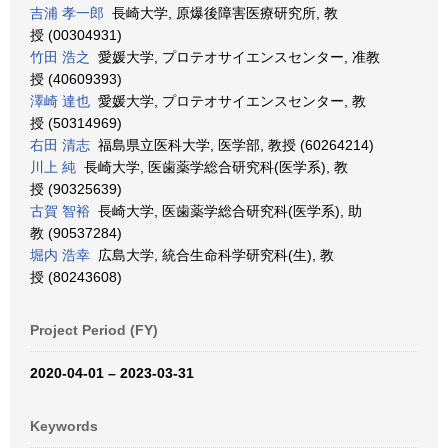
吉浦 孝一郎
長崎大学, 原爆後障害医療研究所, 教
授 (00304931)
竹田 浩之
愛媛大学, プロテオサイエンスセンター, 准教
授 (40609393)
澤崎 達也
愛媛大学, プロテオサイエンスセンター, 教
授 (50314969)
右田 清志
福島県立医科大学, 医学部, 教授 (60264214)
川上 純
長崎大学, 医歯薬学総合研究科(医学系), 教
授 (90325639)
古賀 智裕
長崎大学, 医歯薬学総合研究科(医学系), 助
教 (90537284)
堀内 浩幸
広島大学, 統合生命科学研究科(生), 教
授 (80243608)
Project Period (FY)
2020-04-01 – 2023-03-31
Keywords