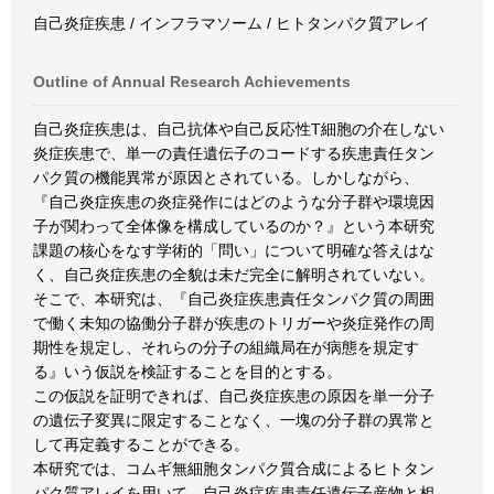
自己炎症疾患 / インフラマソーム / ヒトタンパク質アレイ
Outline of Annual Research Achievements
自己炎症疾患は、自己抗体や自己反応性T細胞の介在しない
炎症疾患で、単一の責任遺伝子のコードする疾患責任タン
パク質の機能異常が原因とされている。しかしながら、
『自己炎症疾患の炎症発作にはどのような分子群や環境因
子が関わって全体像を構成しているのか？』という本研究
課題の核心をなす学術的「問い」について明確な答えはな
く、自己炎症疾患の全貌は未だ完全に解明されていない。
そこで、本研究は、『自己炎症疾患責任タンパク質の周囲
で働く未知の協働分子群が疾患のトリガーや炎症発作の周
期性を規定し、それらの分子の組織局在が病態を規定す
る』いう仮説を検証することを目的とする。
この仮説を証明できれば、自己炎症疾患の原因を単一分子
の遺伝子変異に限定することなく、一塊の分子群の異常と
して再定義することができる。
本研究では、コムギ無細胞タンパク質合成によるヒトタン
パク質アレイを用いて、自己炎症疾患責任遺伝子産物と相