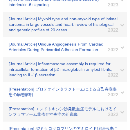
interleukin-6 signaling
2023
[Journal Article] Myxoid type and non-myxoid type of intimal
sarcoma in large vessels and heart: review of histological
and genetic profiles of 20 cases
2022
[Journal Article] Unique Angiogenesis From Cardiac
Arterioles During Pericardial Adhesion Formation
2022
[Journal Article] Inflammasome assembly is required for
intracellular formation of β2-microglobulin amyloid fibrils,
leading to IL-1β secretion
2022
[Presentation] プロテオインタラクトームによる自己炎症疾
患の病態解明
2022
[Presentation] エンドトキシン誘発敗血症モデルにおけるイ
ンフラマソーム非依存性炎症の組織像
2022
[Presentation] β2ミクログロブリンのアミロイド線維形成に