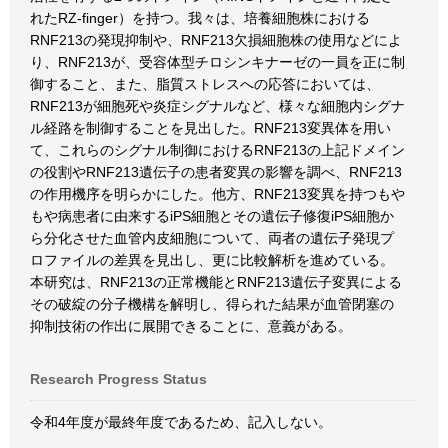
れたRZ-finger）を持つ。我々は、培養細胞株における
RNF213の発現抑制や、RNF213欠損細胞株の使用などによ
り、RNF213が、受容体型チロシンキナーゼの一員を正に制
御すること、また、脂質ストレスへの応答においては、
RNF213が細胞死や炎症シグナルなど、様々な細胞内シグナ
ル経路を制御することを見出した。RNF213変異体を用い
て、これらのシグナル制御におけるRNF213の上記ドメイン
の役割やRNF213遺伝子の患者変異の影響を調べ、RNF213
の作用機序を明らかにした。他方、RNF213変異を持つもや
もや病患者に由来するiPS細胞とその遺伝子修復iPS細胞か
ら分化させた血管内皮細胞について、両者の遺伝子発現プ
ロファイルの差異を見出し、更に比較解析を進めている。
本研究は、RNF213の正常機能とRNF213遺伝子変異による
その破綻の分子機構を解明し、得られた結果が血管閉塞の
抑制技術の作出に展開できることに、意義がある。
Research Progress Status
令和4年度が最終年度であるため、記入しない。