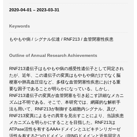
2020-04-01 – 2023-03-31
Keywords
もやもや病 / シグナル伝達 / RNF213 / 血管閉塞性疾患
Outline of Annual Research Achievements
RNF213遺伝子はもやもや病の感受性遺伝子として同定され
たが、近年、この遺伝子の変異はもやもや病だけでなく脳
梗塞や肺高血圧症など、多様な血管閉塞性疾患における重
要な因子であることが明らかになっている。しかし、
RNF213遺伝子の変異が血管閉塞を引き起こす詳細なメカニ
ズムは不明である。そこで、本研究では、網羅的な解析手
法も用いて、RNF213が制御する細胞内シグナル、及び、
RNF213変異によるその異常を見出すことにより、当該疾患
メカニズムを明らかにすることを目指した。RNF213は
ATPase活性を有するAAA+ドメインとユビキチンリガーゼ
活性を有する2つのドメイン（RINGドメインと近年同定さ