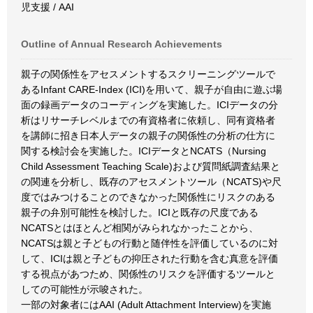
児支援 / AAI
Outline of Annual Research Achievements
親子の関係性をアセスメントするスクリーニングツールで
あるInfant CARE-Index (ICI)を用いて、親子が自由に遊ぶ場
面の録画データのコーディングを実施した。ICIデータの分
析はリサーチレベルまでの有資格者に依頼し、同有資格者
を講師に招き日本人データの親子の関係性の分析の仕方に
関する検討会を実施した。ICIデータとNCATS（Nursing
Child Assessment Teaching Scale)および質問紙調査結果と
の関連を分析し、既存のアセスメントツール（NCATS)や尺
度ではみつけることのできなかった関係性にリスクのある
親子の弁別可能性を検討した。ICIと既存の尺度である
NCATSとはほとんど相関がみられなかったことから、
NCATSは親と子どもの行動と随伴性を評価しているのに対
して、ICIは親と子どもの抑圧された行動を含む真意を評価
する視点があつため、関係性のリスクを評価するツールと
しての可能性が示唆された。
一部の対象者にはAAI (Adult Attachment Interview)を実施