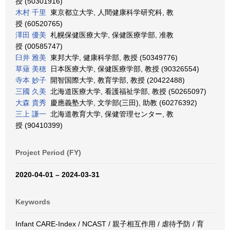
授 (50301916)
木村 千里
東京都立大学, 人間健康科学研究科, 教
授 (60520765)
澤田 優美
札幌保健医療大学, 保健医療学部, 准教
授 (00585747)
臼井 雅美
東邦大学, 健康科学部, 教授 (50349776)
草薙 美穂
日本医療大学, 保健医療学部, 教授 (90326554)
寺本 妙子
開智国際大学, 教育学部, 教授 (20422488)
三國 久美
北海道医療大学, 看護福祉学部, 教授 (50265097)
大森 貴秀
慶應義塾大学, 文学部(三田), 助教 (60276392)
三上 謙一
北海道教育大学, 保健管理センター, 教
授 (90410399)
Project Period (FY)
2020-04-01 – 2024-03-31
Keywords
Infant CARE-Index / NCAST / 親子相互作用 / 虐待予防 / 育