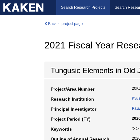
Search Research Projects
Search Resear
Back to project page
2021 Fiscal Year Rese
Tungusic Elements in Old J
20K
Project/Area Number
Kyus
Research Institution
Pau
Principal Investigator
2020
Project Period (FY)
ツン
Keywords
20
Outline of Annual Research