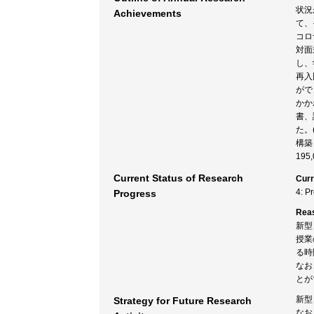
状況
Achievements
て、
コロ
対面
し、
再入
がで
かか
書、
た。
構築
19
Current Status of Research
Curr
4: P
Progress
Rea
新型
授業
る時
なお
とが
新型
Strategy for Future Research
なお