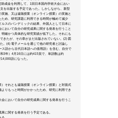
究助成金を利用して、1回日本国内学術大会におい
論文を出版する予定であった。しかしながら、新型
の実施、又は遠隔授業（オンライン授業）の実施と
たため、研究課題に利用できる時間が極めて減少
イルスのパンデミックの結果、外国人として日本に
会において自分の研究成果に関する発表を行うこと
、明確かつ具体的な研究実績が低下した。それにも
できたが、その章がまだ出版されていない。(2) 図
た。(4) 電子メールを通じて他の研究者と討論し
即ち、ツングース語から古代日本語への借用語）を含む、自分で
（令和3年）4月16日には約415頁で、単語数は約
14,000語になった。
業）それとも遠隔授業（オンライン授業）と対面式
備よりもっと時間がかかったため、研究に利用でき
大会において自分の研究成果に関する発表を行うこ
成果に関する発表を行う予定である。
ある。