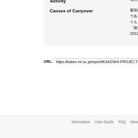
Activity
最初
Causes of Carryover
であ
りも
「旅
20
URL:
Information
User Guide
FAQ
New