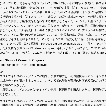
が遅れている。そもそもの計画において、2021年度（令和3年度）以内に、科学研
そして1回海外の国際学術大会において自分の研究成果に関する発表を行い、学術
ナウイルスのパンデミックの結果、所属大学において遠隔授業（オンライン授業）
式授業の実施を繰り返すようになり、普段より教育の準備のためもっと時間を要し
学術大会発表、学術論文などを執筆する時間がなくなった。その上、新型コロナウ
国できなくなるリスクがあったため、国際旅行を断念した。その結果、国際学術大
きなくなった。言い換えれば、長引く新型コロナウイルスのパンデミックの影響で
わらず、下記の具体的な研究実績がある。(1) 学術図書の章の原稿を執筆することが
論文などを含む情報を収集した。(3) それらの図書、論文などにおける情報を分析し
(5) ツングース語・日本語語源（Tunguso-Japanese etymologies）（
した大規模な語彙コーパス（lexical corpus）を拡大することができた。2021年
5,000語だったが、今現在（2022年（令和4年）4月18日）は約454頁で、単語数は約2
ent Status of Research Progress
rogress in research has been delayed.
son
コロナウイルスのパンデミックの結果、所属大学において遠隔授業（オンライン授
の組み合わせを実施するようになり、その授業の準備が普段の対面式授業のみの準
間が極めて減少した。
、新型コロナウイルスのパンデミックの結果、国際旅行を断念したため、国際学術
できなかった。
コロナウイルスのパンデミックの状況が許せば、国際学術大会において自分の研究
、研究成果に関する英語版の学術図書の章及び英語版の学術論文を発表する予定で