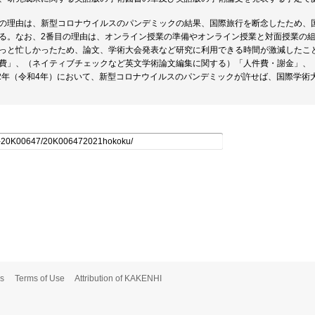
の理由は、新型コロナウイルスのパンデミックの結果、国際旅行を断念したため、
る。なお、2番目の理由は、オンライン授業の準備やオンライン授業と対面授業の
っと忙しかったため、論文、学術大会発表など研究に利用できる時間が激減したこと
費」、（ネイティブチェックなど英文学術論文編集に関する）「人件費・謝金」、
22年（令和4年）において、新型コロナウイルスのパンデミックが許せば、国際学術
s
Terms of Use
Attribution of KAKENHI