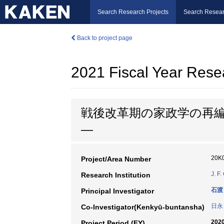
Search Research Projects
Search Resear
Back to project page
2021 Fiscal Year Rese
戦後改革期の家政学の再
―
20K
Project/Area Number
J. F.
Research Institution
石渡
Principal Investigator
日永
Co-Investigator(Kenkyū-buntansha)
2020
Project Period (FY)