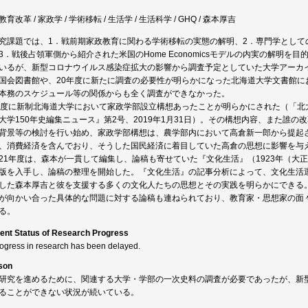
育改革 / 家政学 / 学術移転 / 生活学 / 生活科学 / GHQ / 森本厚吉
究課題では、1．戦前期家政教育に関わる学術移転の実態の解明、2．専門学として
3．戦後占領軍側から紹介された米国のHome Economicsモデルの内実の解明
いるが、新型コロナウイルス感染症拡大の影響から調査予定としていた大学アーカ
国会図書館や、20年度に新たに調査の必要性が明らかになった北海道大学文書館に
本務のスケジュール等の関係からも全く調査ができなかった。
年度に新制北海道大学において家政学部設立構想あったことが明らかにされた（「北
大学150年史編集ニュース』第2号、2019年1月31日）。その構想内容、また誰
背景等の検討を行い始め、家政学部構想は、農学部内において高倉新一郎から提起
、消費経済を含んでおり、そうした国民経済に着目していた高倉の思想に影響を与
21年度は、森本が一貫して編集し、論稿も寄せていた『文化生活』（1923年（大正1
版を入手し、論稿の整理を開始した。『文化生活』の記事分析によって、文化生活
した森本厚吉と彼を支援する多くの文化人たちの思想とその実践を明らかにできる。
が向かい合った具体的な問題に対する論稿も連ねられており、教育家・思想家の面
る。
ent Status of Research Progress
rogress in research has been delayed.
son
研究を進めるために、関連する大学・学部の一次史料の調査が必要であったが、新
ることができない状況が続いている。