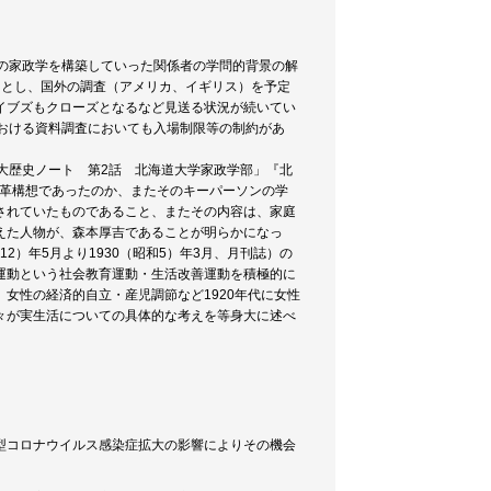
の家政学を構築していった関係者の学問的背景の解
を目的とし、国外の調査（アメリカ、イギリス）を予定
イブズもクローズとなるなど見送る状況が続いてい
おける資料調査においても入場制限等の制約があ
大歴史ノート 第2話 北海道大学家政学部」『北
の改革構想であったのか、またそのキーパーソンの学
されていたものであること、またその内容は、家庭
えた人物が、森本厚吉であることが明らかになっ
2）年5月より1930（昭和5）年3月、月刊誌）の
運動という社会教育運動・生活改善運動を積極的に
女性の経済的自立・産児調節など1920年代に女性
々が実生活についての具体的な考えを等身大に述べ
型コロナウイルス感染症拡大の影響によりその機会