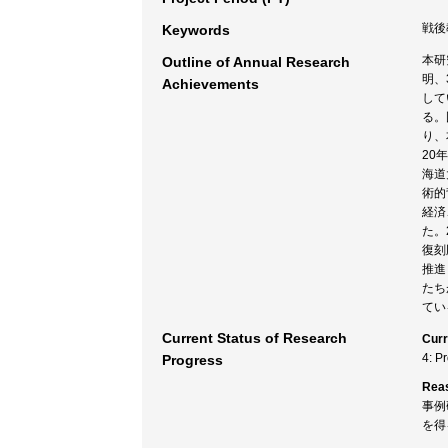
戦後教
Keywords
本研
Outline of Annual Research
明、
Achievements
して
る。
り、
20
海道
術的
経済
た。
復刻
推進
たち
てい
Current Status of Research
Curr
4: P
Progress
Rea
事例
を得