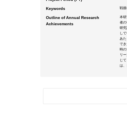
戦後
Keywords
本研
Outline of Annual Research
者の
Achievements
研究
して
あた
でき
時の
リー
じて
は、