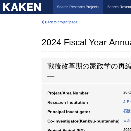
Search Research Projects
Search Resear
Back to project page
2024 Fiscal Year Annu
戦後改革期の家政学の再
―
20K
Project/Area Number
J. F.
Research Institution
石渡
Principal Investigator
日永
Co-Investigator(Kenkyū-buntansha)
2020
Project Period (FY)