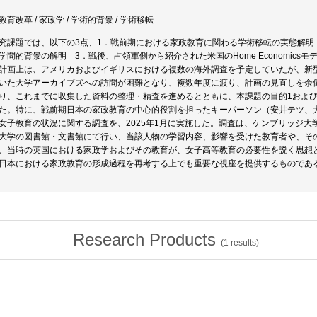
教育改革 / 家政学 / 学術的背景 / 学術移転
究課題では、以下の3点、1．戦前期における家政教育に関わる学術移転の実態解明
学問的背景の解明 3．戦後、占領軍側から紹介された米国のHome Economic
計画上は、アメリカおよびイギリスにおける複数の海外調査を予定していたが、新
いた大学アーカイブズへの訪問が困難となり、複数年度に渡り、計画の見直しを余
り、これまでに収集した資料の整理・精査を進めるとともに、本課題の目的1および
た。特に、戦前期日本の家政教育の中心的役割を担ったキーパーソン（安井テツ、
女子教育の状況に関する調査を、2025年1月に実施した。調査は、ケンブリッジ
大学の図書館・文書館にて行い、当該人物の学習内容、影響を受けた教育者や、そ
、当時の英国における家政学およびその教育が、女子高等教育の必要性を説く思想
日本における家政教育の形成過程を再考する上でも重要な視座を提供するものであ
Research Products
(
1
results)