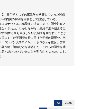
 2．専門学としての家政学を構築していった関係
sモデルの内実の解明を目的として設定している。
型コロナウイルス感染症の拡大により、調査対象と
儀なくされた。しかしながら、最終年度を迎えるに
2に関する最も重視していた調査を実施することが
大江スミ）が英国滞在時に受けた学術的影響や、当
大学、ロンドン大学ロイヤル・ホロウェイ校およびサ
の著作物・論稿などを確認した。これらの調査を通
と深く結びついていたことが明らかとなった。これ
る。
All
2025