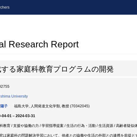
chers
al Research Report
成する家庭科教育プログラムの開発
02755
shima University
 陽子
福島大学, 人間発達文化学類, 教授 (70342045)
-04-01 – 2024-03-31
科教育 / 支援や協働の力 / 学習指導提案 / 生活の行為・活動 / 生活資源 / 高齢者疑似
究は家庭科の問題解決学習において、他者との協働や生活の外部との連携を前提と