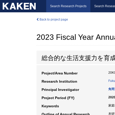
Search Research Projects
Search Resear
Back to project page
2023 Fiscal Year Annu
総合的な生活支援力を育
20K
Project/Area Number
Fuku
Research Institution
角間
Principal Investigator
2020
Project Period (FY)
家庭
Keywords
本研
Outline of Annual Research