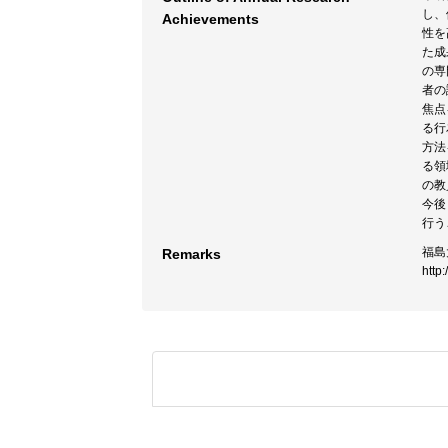
し、
Achievements
性を
た成
の専
者の
焦点
る行
方法
る領
の教
今後
行う
福島
Remarks
http