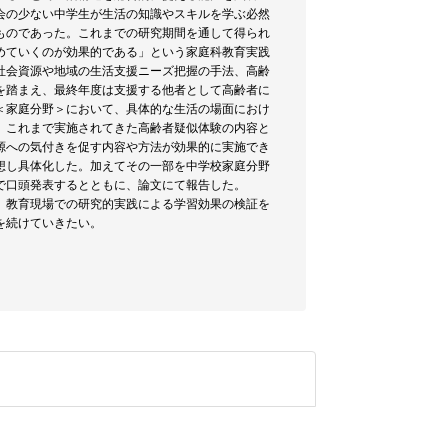
会の少ない中学生が生活の知識やスキルを学ぶ必然
ものであった。これまでの研究期間を通して得られ
めていくのが効果的である」という家庭科教育実践
社会資源や地域の生活支援ニーズ把握の手法、高齢
を踏まえ、最終年度は支援する他者として高齢者に
＜家庭分野＞において、具体的な生活の場面におけ
。これまで実施されてきた高齢者疑似体験の内容と
源への気付きを促す内容や方法が効果的に実施でき
想し具体化した。加えてその一部を中学校家庭分野
で口頭発表するとともに、論文にて報告した。
、教育現場での研究的実践による学習効果の検証を
を続けていきたい。