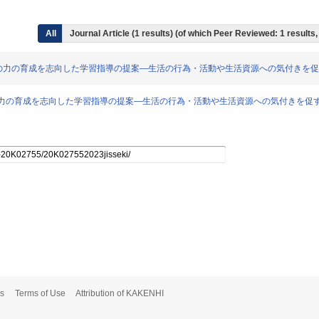
All
Journal Article (1 results) (of which Peer Reviewed: 1 result
ける支援や協働の力の育成を志向した学習指導の提案―生活の行為・活動や生活資源への気付き
支援や協働の力の育成を志向した学習指導の提案―生活の行為・活動や生活資源への気付きを
s
Terms of Use
Attribution of KAKENHI