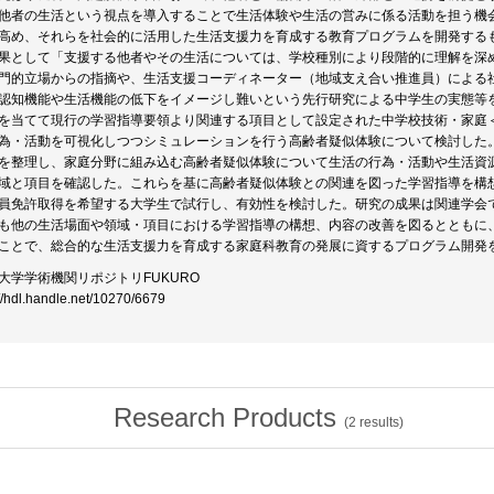
他者の生活という視点を導入することで生活体験や生活の営みに係る活動を担う機
高め、それらを社会的に活用した生活支援力を育成する教育プログラムを開発する
果として「支援する他者やその生活については、学校種別により段階的に理解を深
門的立場からの指摘や、生活支援コーディネーター（地域支え合い推進員）による
認知機能や生活機能の低下をイメージし難いという先行研究による中学生の実態等
を当てて現行の学習指導要領より関連する項目として設定された中学校技術・家庭
為・活動を可視化しつつシミュレーションを行う高齢者疑似体験について検討した
を整理し、家庭分野に組み込む高齢者疑似体験について生活の行為・活動や生活資
域と項目を確認した。これらを基に高齢者疑似体験との関連を図った学習指導を構
員免許取得を希望する大学生で試行し、有効性を検討した。研究の成果は関連学会
も他の生活場面や領域・項目における学習指導の構想、内容の改善を図るとともに
ことで、総合的な生活支援力を育成する家庭科教育の発展に資するプログラム開発
大学学術機関リポジトリFUKURO
://hdl.handle.net/10270/6679
Research Products
(
2
results)