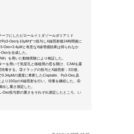
チーフにしたピロールイミダゾールポリアミド
びPy3-Oxoを10μMずつ投与しX線照射後24時間後に
Py3-Oxo=3.4μMと有意なX線増感効果は得られなか
-Oxoを合成した。
尿膜（CAM）を用いた動物実験により検証した。
ターを用いて気室孔と移植用の窓を開け、CAMを露
ぎ3日間培養する。③ドラッグの投与とX線照射：3日後、
の濃度に希釈したCisplatin、Py3-Oxo,及
boにより10GyのX線照射を行い、培養を継続した。④
摘出し重さ測定した。
-UCHL-Oxo投与群の重さをそれぞれ測定したところ、い