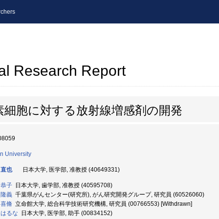
chers
al Research Report
素細胞に対する放射線増感剤の開発
08059
n University
 直也
日本大学, 医学部, 准教授 (40649331)
 恭子
日本大学, 歯学部, 准教授 (40595708)
 隆義
千葉県がんセンター(研究所), がん研究開発グループ, 研究員 (60526060)
 喜脩
立命館大学, 総合科学技術研究機構, 研究員 (00766553) [Withdrawn]
 はるな
日本大学, 医学部, 助手 (00834152)