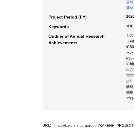
前林
前林
2020
Project Period (FY)
オキソ
Keywords
シス
Outline of Annual Research
（P
Achievements
IC
った
Py
①孵
出さ
蛍光
びH
解析
腫瘍
ずれ
URL: