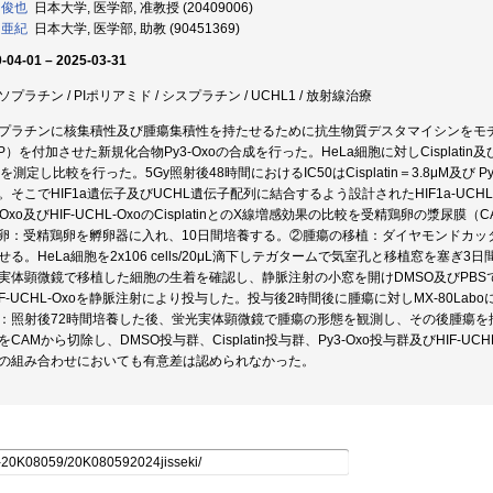
 俊也
日本大学, 医学部, 准教授 (20409006)
 亜紀
日本大学, 医学部, 助教 (90451369)
-04-01 – 2025-03-31
プラチン / PIポリアミド / シスプラチン / UCHL1 / 放射線治療
プラチンに核集積性及び腫瘍集積性を持たせるために抗生物質デスタマイシンをモ
IP）を付加させた新規化合物Py3-Oxoの合成を行った。HeLa細胞に対しCisplatin及
50を測定し比較を行った。5Gy照射後48時間におけるIC50はCisplatin＝3.8μM及び 
。そこでHIF1a遺伝子及びUCHL遺伝子配列に結合するよう設計されたHIF1a-UCHL
3-Oxo及びHIF-UCHL-OxoのCisplatinとのX線増感効果の比較を受精鶏卵の漿
卵：受精鶏卵を孵卵器に入れ、10日間培養する。②腫瘍の移植：ダイヤモンドカッ
せる。HeLa細胞を2x106 cells/20μL滴下しテガタームで気室孔と移植窓を塞
実体顕微鏡で移植した細胞の生着を確認し、静脈注射の小窓を開けDMSO及びPBSで0.34μM
IF-UCHL-Oxoを静脈注射により投与した。投与後2時間後に腫瘍に対しMX-80La
：照射後72時間培養した後、蛍光実体顕微鏡で腫瘍の形態を観測し、その後腫瘍を
をCAMから切除し、DMSO投与群、Cisplatin投与群、Py3-Oxo投与群及びHIF
の組み合わせにおいても有意差は認められなかった。