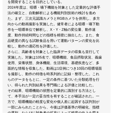
を開発することを目的としている。
2024年度は、咀嚼・嚥下機能を対象とした定量的な評価手
法の確立と、自動解析による機能判別技術の検討を進め
た。まず、三次元認識カメラとRGBカメラを併用し、多方
向からの動画撮影を実施した。健常者による咀嚼・嚥下動
作を一咀嚼単位で解析し、X・Y・Z軸の変位量、動作速
度、動作持続時間などの指標を精密に抽出した。また、食
品硬度の異なる試験食品を用いて運動パターンの変化を比
較し、動作の適応性を評価した。
さらに、高齢者を対象とした臨床データの収集も並行して
実施した。対象は105名で、咀嚼機能、食品摂取状況、義歯
使用、栄養状態、身体機能、生活環境、基礎疾患など、多
面的な情報を収集した。動画は1症例につき10回の咀嚼場面
を撮影し、動作の特徴を時系列的に記録・整理した。これ
らのデータをもとに、一定の条件に基づいた分類処理を行
い、得られた判別結果を専門職による評価と比較した。
その結果、咀嚼機能の状態を定量的に識別する方法とし
て、本手法が一定の妥当性を有することが確認された。一
方で、咀嚼機能の軽度な変化や個人差に起因する誤判別が
一部にみられたことから、今後は評価基準の明確化、指標
の選別、ならびに対象者の拡充によって精度の向上を図る