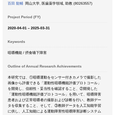
百田 龍輔
岡山大学, 医歯薬学領域, 助教 (80263557)
Project Period (FY)
2020-04-01 – 2025-03-31
Keywords
咀嚼機能 / 摂食嚥下障害
Outline of Annual Research Achievements
本研究では、①咀嚼運動をセンサー付きカメラで撮影した
画像から評価できる「運動性咀嚼機能評価プロトコール」
を開発し、信頼性・妥当性を確認すること、②開発した
「運動性咀嚼機能評価プロトコール」を用いて、咀嚼障害
患者および正常咀嚼者の撮影および診断を行い、教師デー
タを収集すること、そして、③教師データを人工知能学習
に供し、人工知能による運動障害性咀嚼障害診断システム