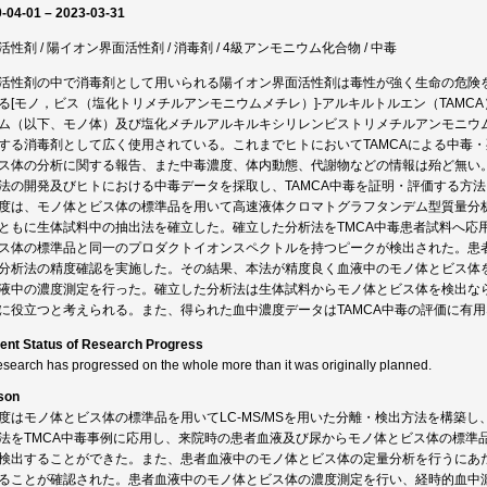
-04-01 – 2023-03-31
活性剤 / 陽イオン界面活性剤 / 消毒剤 / 4級アンモニウム化合物 / 中毒
活性剤の中で消毒剤として用いられる陽イオン界面活性剤は毒性が強く生命の危険
る[モノ，ビス（塩化トリメチルアンモニウムメチレ）]-アルキルトルエン（TAM
ム（以下、モノ体）及び塩化メチルアルキルキシリレンビストリメチルアンモニウム
する消毒剤として広く使用されている。これまでヒトにおいてTAMCAによる中毒
ス体の分析に関する報告、また中毒濃度、体内動態、代謝物などの情報は殆ど無い
法の開発及びヒトにおける中毒データを採取し、TAMCA中毒を証明・評価する方
度は、モノ体とビス体の標準品を用いて高速液体クロマトグラフタンデム型質量分析装
ともに生体試料中の抽出法を確立した。確立した分析法をTMCA中毒患者試料へ応
ス体の標準品と同一のプロダクトイオンスペクトルを持つピークが検出された。患
分析法の精度確認を実施した。その結果、本法が精度良く血液中のモノ体とビス体
液中の濃度測定を行った。確立した分析法は生体試料からモノ体とビス体を検出なら
に役立つと考えられる。また、得られた血中濃度データはTAMCA中毒の評価に有
ent Status of Research Progress
esearch has progressed on the whole more than it was originally planned.
son
度はモノ体とビス体の標準品を用いてLC-MS/MSを用いた分離・検出方法を構築
法をTMCA中毒事例に応用し、来院時の患者血液及び尿からモノ体とビス体の標準
検出することができた。また、患者血液中のモノ体とビス体の定量分析を行うにあ
ることが確認された。患者血液中のモノ体とビス体の濃度測定を行い、経時的血中