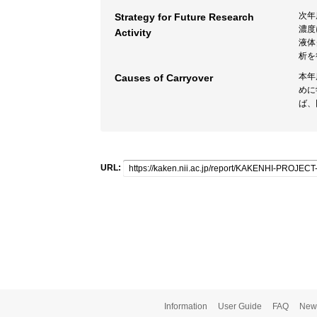
次年
Strategy for Future Research
濃度
Activity
液体
析を
本年
Causes of Carryover
めに
ば、
URL:
Information
User Guide
FAQ
New