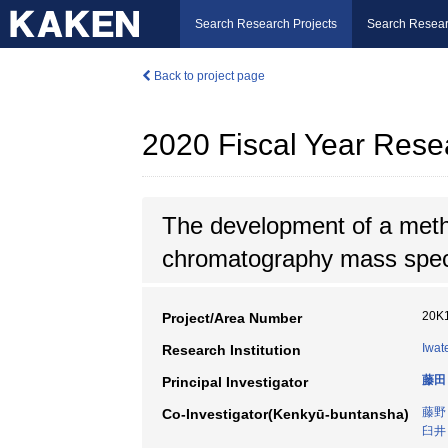
Search Research Projects
Search Resear
Back to project page
2020 Fiscal Year Rese
The development of a metho
chromatography mass spec
20K
Project/Area Number
Iwat
Research Institution
藤田
Principal Investigator
藤野
Co-Investigator(Kenkyū-buntansha)
臼井