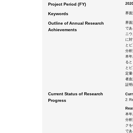
2020
Project Period (FY)
界面
Keywords
界面
Outline of Annual Research
であ
Achievements
ニウ
に対
とビ
分析
本年
ると
とビ
定量
者血
証明
Current Status of Research
Curr
2: R
Progress
Rea
本年
分析
クを
であ