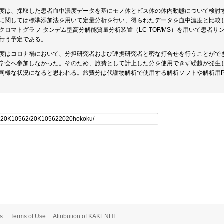
度は、採取した患者血中濃度データを基にモノ体とビス体の体内動態について検討
に関しては標準添加法を用いて定量分析を行い、得られたデータを血中濃度と比較
クロマトグラフ-タンデム型高分解能質量分析装置（LC-TOF/MS）を用いて患者
行う予定である。
度はコロナ禍において、分担研究者および連携研究者と密な打合せを行うことがで
学会へ参加しなかった。そのため、旅費として計上した分を使用できず繰越が発生
同様な状況になると思われる。旅費分は代謝物解析で使用する解析ソフトや解析用
s
Terms of Use
Attribution of KAKENHI