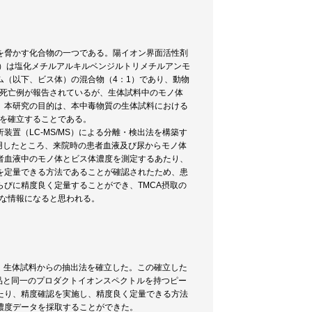
を脅かす化合物の一つである。陽イオン界面活性剤
CA）は塩化メチルアルキルベンジルトリメチルアンモ
（以下、ビス体）の混合物（4：1）であり、動物
・死亡例が報告されているが、生体試料中のモノ体
。本研究の目的は、本中毒物質の生体試料における
法を確立することである。
置（LC-MS/MS）による分離・検出法を構築す
用したところ、来院時の患者血液及び尿からモノ体
者血液中のモノ体とビス体濃度を測定するあたり、
を定量できる方法であることが確認されたため、患
びに精度良く定量することができ、TMCA摂取の
用な情報になると思われる。
し、生体試料からの抽出法を確立した。この確立した
品と同一のプロダクトイオンスペクトルを持つピー
たり、精度確認を実施し、精度良く定量できる方法
濃度データを採取することができた。