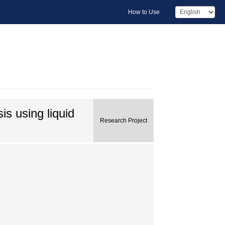
How to Use
s using liquid
Research Project