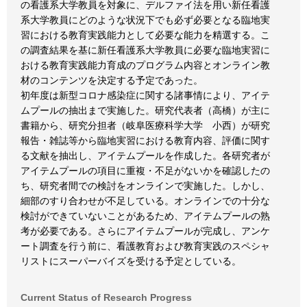
の看護系大学教員を対象に、デルファイ法を用い新任看護
系大学教員にどのような状況下でも必ず必要となる臨地実
習における教育実践能力として必要な能力を精選する。こ
の調査結果を基に新任看護系大学教員に必要な臨地実習に
おける教育実践能力育成のプログラム内容とオンライン教
材のコンテンツを決定する予定であった。
初年度は新型コロナ感染症に関する諸事情により、アイテ
ムプールの抽出まで実施した。研究代表者（高橋）が主に
書籍から、研究分担者（岐阜医療科学大学 小西）が研究
報告・雑誌等から臨地実習における教育内容、評価に関す
る文献を抽出し、アイテムプールを作成した。各研究者が
アイテムプールの項目に重複・不足がないかを確認したの
ち、研究者間での検討をオンラインで実施した。しかし、
細部のすり合わせが不足している。オンラインでの十分な
検討ができていないことがあるため、アイテムプールの熟
考が必要である。さらにアイテムプールが完成し、アンケ
ート調査を行う前に、看護教育および教育実践のスペシャ
リストにスーパーバイズを受ける予定としている。
Current Status of Research Progress