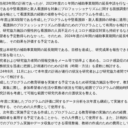
当初3年間の計画であったが、2023年度の１年間の補助事業期間の延長申請を行な
である中堅看護師と新人看護師を対象にプロフェッショナリズムに関する面接調査
論を軸として看護実践の経験の省察を中心としたプログラムを作成した。
23年度は第3段階である作成したプログラムを中堅看護師・新人看護師の研修に適
、看護師のプロフェッショナリズムの形成のためのプログラムとして有用かを検討
、研究協力施設の慢性的な看護師の人員不足のうえコロナ感染症対策も持続するな
望者を予定数得られなかった。そのため、2024年度の1年間の補助事業期間の延
施し、その効果を評価する予定である。
度は本研究の補助事業期間の延長期間である。目標を達成し、研究成果を報告できる
方策を取りたい。
 研究者および研究協力者間の情報交換をメール等で効率よく進める。コロナ感染症
務状況を迅速に把握し計画遂行のための計画（時期・方法）を柔軟に検討する。
 2024年8月、11月において本年度の計画が遂行の状況を研究者および研究協力者
ついて検討する。
 作成したプログラムの教育研修を実施する予定であるため研究協力施設を増やす。
、募集に際し、参加希望者の生活や業務の状況を可能な範囲でプログラムの開始時
 研究計画を考慮して可能な範囲で研究代表者の介護状況を整える。
23年度に実施したプログラムの評価に関するデータ分析を次年度も継続して実施す
用する。そのための人件費として使用する。
、次年度に実施予定である作成したプログラムによる教育研修の実施のための経費
補助者を雇用する予定であることから、その人件費として使用する。また、計画的
でのプログラム実施やデータ収集ができる環境整備、教材の作成のための費用とし