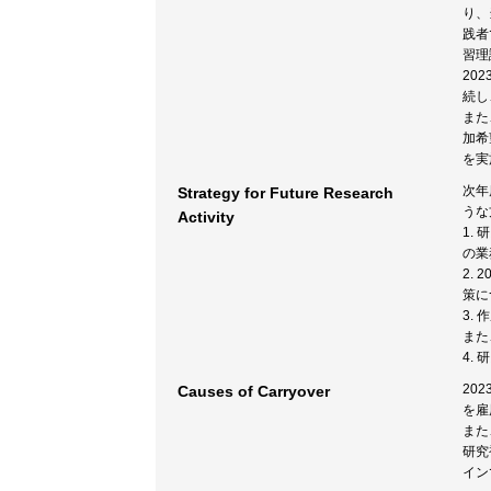
り、
践者
習理
20
続し
また
加希
を実
次年
Strategy for Future Research
うな
Activity
1.
の業
2.
策に
3.
また
4.
20
Causes of Carryover
を雇
また
研究
イン