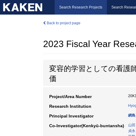
Search Research Projects
Search Resear
Back to project page
2023 Fiscal Year Rese
変容的学習としての看護
価
20K
Project/Area Number
Hyog
Research Institution
網島
Principal Investigator
山田
Co-Investigator(Kenkyū-buntansha)
貞永