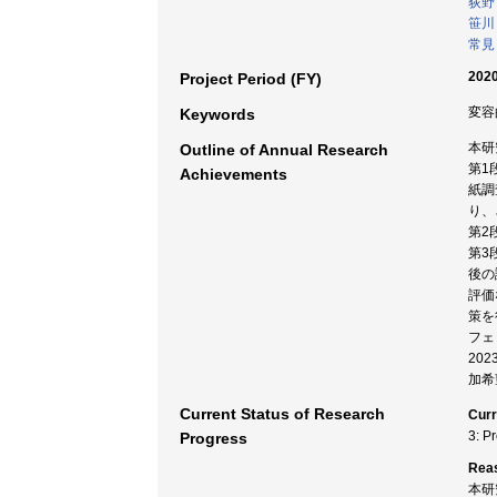
荻野
笹川
常見
2020
Project Period (FY)
変容
Keywords
本研
Outline of Annual Research
第1
Achievements
紙調
り、
第2
第3
後の
評価
策を
フェ
20
加希
Current Status of Research
Curr
3: P
Progress
Rea
本研