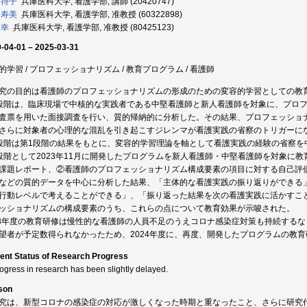
 待子
兵庫医科大学, 看護学部, 講師 (20420747)
 寿美
兵庫医科大学, 看護学部, 准教授 (60322898)
 幸
兵庫医科大学, 看護学部, 准教授 (80425123)
-04-01 – 2025-03-31
的学習 / プロフェッショナリズム / 教育プログラム / 看護師
究の目的は看護師のプロフェッショナリズムの形成のための変容的学習としての教
段階は、臨床現場で中核的な実践者である中堅看護師と新人看護師を対象に、プロ
査票を用いた面接調査を行い、質的帰納的に分析した。その結果、プロフェッショ
さらに対象者の心理的な混乱を引き起こすジレンマが看護実践の省察のトリガーに
段階は第1段階の結果をもとに、変容的学習理論を軸として看護実践の経験の省察を
段階として2023年11月に開発したプログラムを新人看護師・中堅看護師を対象に
課題レポート、②看護師のプロフェッショナリズム構成要素の項目に対する自己評
などの質的データを中心に分析した結果、「主体的な看護実践の振り返りができる
行動レベルで考えることができる」、「振り返った結果を次の看護実践に活かすこ
ッショナリズムの構成要素のうち、これらの点について教育効果が示唆された。
23年度の教育研修は慢性的な看護師の人員不足のうえコロナ感染症対策も持続する
望者が予定数得られなかったため、2024年度に、再度、開発したプログラムの教
ent Status of Research Progress
rogress in research has been slightly delayed.
son
究は、新型コロナの感染症の対応が激しくなった時期と重なったこと、さらに研究