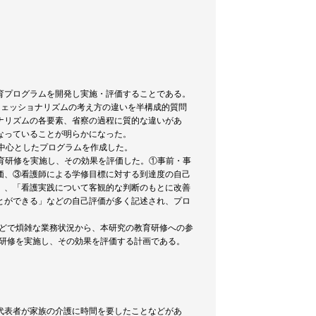
育プログラムを開発し実施・評価することである。
フェッショナリズムの考え方の違いを半構成的質問
ナリズムの各要素、省察の過程に質的な違いがあ
なっていることが明らかになった。
中心としたプログラムを作成した。
教育研修を実施し、その効果を評価した。①事前・事
価、③看護師による学修目標に対する到達度の自己
」、「看護実践について客観的な判断のもとに改善
とができる」などの自己評価が多く記述され、プロ
などで煩雑な業務状況から、本研究の教育研修への参
育研修を実施し、その効果を評価する計画である。
代表者が家族の介護に時間を要したことなどがあ