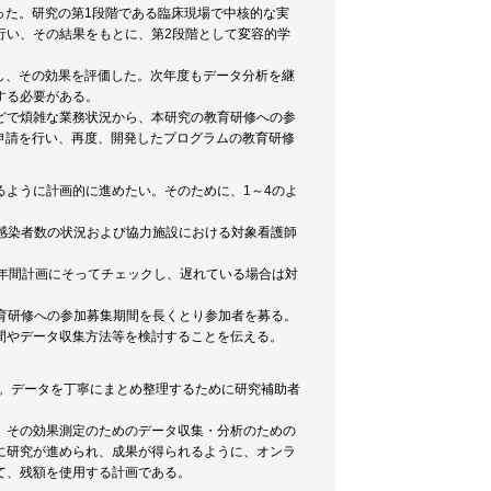
った。研究の第1段階である臨床現場で中核的な実
行い、その結果をもとに、第2段階として変容的学
用し、その効果を評価した。次年度もデータ分析を継
する必要がある。
どで煩雑な業務状況から、本研究の教育研修への参
長申請を行い、再度、開発したプログラムの教育研修
ように計画的に進めたい。そのために、1～4のよ
の感染者数の状況および協力施設における対象看護師
間で年間計画にそってチェックし、遅れている場合は対
教育研修への参加募集期間を長くとり参加者を募る。
間やデータ収集方法等を検討することを伝える。
る。データを丁寧にまとめ整理するために研究補助者
、その効果測定のためのデータ収集・分析のための
に研究が進められ、成果が得られるように、オンラ
て、残額を使用する計画である。