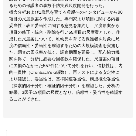
るための保護者の事故予防実践尺度開発を行った。
概念分析および1歳児を育てる母親へのインタビューから90
項目の尺度原案を作成した。専門家より項目に関する内容
妥当性・表面妥当性に関する意見を集約し、尺度原案から
項目の修正・統合・削除を行い55項目の尺度案とした。作
成した尺度案について、乳幼児を育てる保護者を対象に尺
度の信頼性・妥当性を確認するための大規模調査を実施し
た。調査の回収率が低く、調査期間を延長し、配布協力機
関を得て、分析に必要な回答数を確保した。尺度案の項目
に欠損のなかった557件について分析を行い、信頼性は、内
的一貫性（Cronbach’s α係数）、再テストによる安定性に
より確認し、妥当性は、基準関連妥当性、構成概念妥当性
（探索的因子分析・確証的因子分析）を確認した。分析の
結果、3因子19項目の尺度となり、信頼性・妥当性を確認す
ることができた。