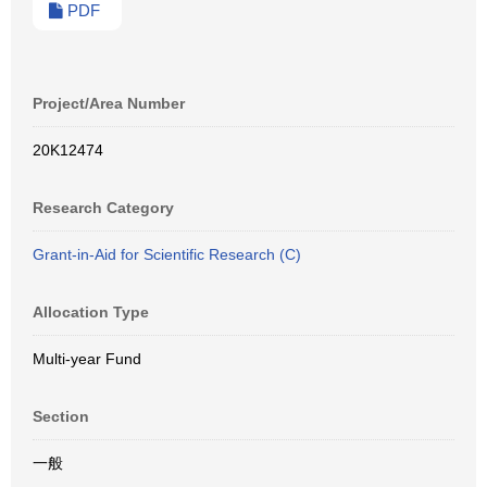
PDF
Project/Area Number
20K12474
Research Category
Grant-in-Aid for Scientific Research (C)
Allocation Type
Multi-year Fund
Section
一般