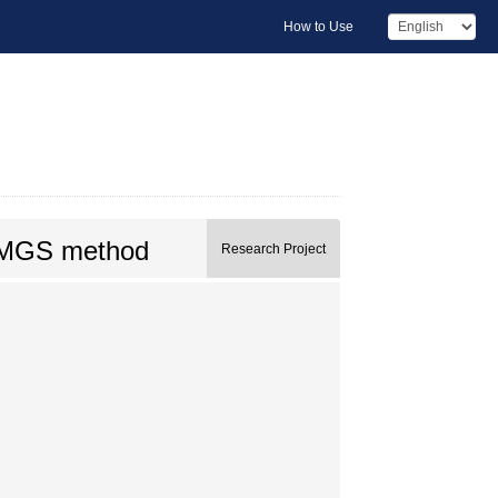
How to Use
ng MGS method
Research Project