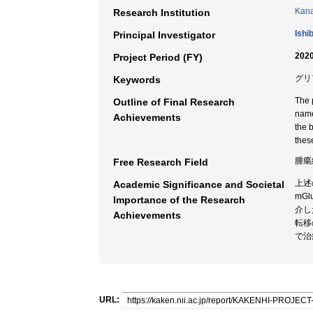
Kana
Research Institution
Ishi
Principal Investigator
2020
Project Period (FY)
グリ
Keywords
The 
Outline of Final Research
name
Achievements
the 
thes
腫瘍
Free Research Field
上述
Academic Significance and Societal
mG
Importance of the Research
介し
Achievements
転移
で治
URL: