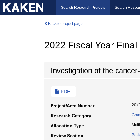
Search Research Projects
Search Resear
Back to project page
2022 Fiscal Year Fina
Investigation of the cance
PDF
20K
Project/Area Number
Gran
Research Category
Mult
Allocation Type
Basi
Review Section