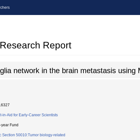
chers
l Research Report
r-glia network in the brain metastasis usi
16327
t-in-Aid for Early-Career Scientists
i-year Fund
c Section 50010:Tumor biology-related