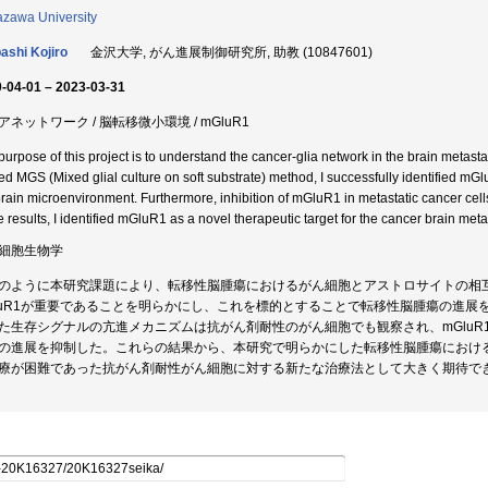
zawa University
bashi Kojiro
金沢大学, がん進展制御研究所, 助教 (10847601)
-04-01 – 2023-03-31
アネットワーク / 脳転移微小環境 / mGluR1
purpose of this project is to understand the cancer-glia network in the brain metastas
d MGS (Mixed glial culture on soft substrate) method, I successfully identified mGlu
brain microenvironment. Furthermore, inhibition of mGluR1 in metastatic cancer cell
e results, I identified mGluR1 as a novel therapeutic target for the cancer brain meta
細胞生物学
のように本研究課題により、転移性脳腫瘍におけるがん細胞とアストロサイトの相
luR1が重要であることを明らかにし、これを標的とすることで転移性脳腫瘍の進展を
た生存シグナルの亢進メカニズムは抗がん剤耐性のがん細胞でも観察され、mGlu
の進展を抑制した。これらの結果から、本研究で明らかにした転移性脳腫瘍における
療が困難であった抗がん剤耐性がん細胞に対する新たな治療法として大きく期待で