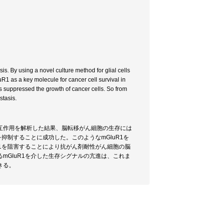
is. By using a novel culture method for glial cells
R1 as a key molecule for cancer cell survival in
s suppressed the growth of cancer cells. So from
stasis.
互作用を解析した結果、脳転移がん細胞の生存には
抑制することに成功した。このようなmGluR1を
R1を阻害することにより抗がん剤耐性がん細胞の脳
mGluR1を介した生存シグナルの亢進は、これま
きる。