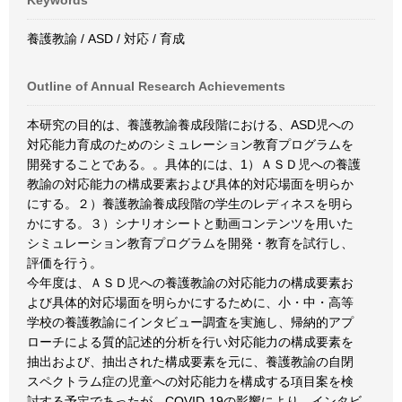
Keywords
養護教諭 / ASD / 対応 / 育成
Outline of Annual Research Achievements
本研究の目的は、養護教諭養成段階における、ASD児への
対応能力育成のためのシミュレーション教育プログラムを
開発することである。。具体的には、1）ＡＳＤ児への養護
教諭の対応能力の構成要素および具体的対応場面を明らか
にする。２）養護教諭養成段階の学生のレディネスを明ら
かにする。３）シナリオシートと動画コンテンツを用いた
シミュレーション教育プログラムを開発・教育を試行し、
評価を行う。
今年度は、ＡＳＤ児への養護教諭の対応能力の構成要素お
よび具体的対応場面を明らかにするために、小・中・高等
学校の養護教諭にインタビュー調査を実施し、帰納的アプ
ローチによる質的記述的分析を行い対応能力の構成要素を
抽出および、抽出された構成要素を元に、養護教諭の自閉
スペクトラム症の児童への対応能力を構成する項目案を検
討する予定であったが、COVID-19の影響により、インタビ