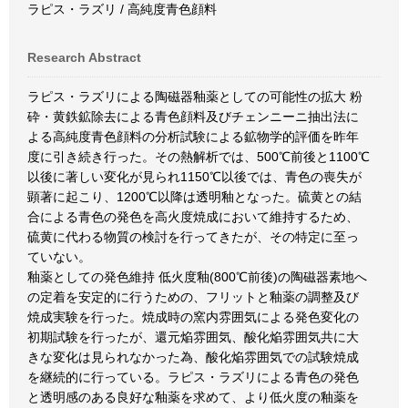
ラピス・ラズリ / 高純度青色顔料
Research Abstract
ラピス・ラズリによる陶磁器釉薬としての可能性の拡大 粉
砕・黄鉄鉱除去による青色顔料及びチェンニーニ抽出法に
よる高純度青色顔料の分析試験による鉱物学的評価を昨年
度に引き続き行った。その熱解析では、500℃前後と1100℃
以後に著しい変化が見られ1150℃以後では、青色の喪失が
顕著に起こり、1200℃以降は透明釉となった。硫黄との結
合による青色の発色を高火度焼成において維持するため、
硫黄に代わる物質の検討を行ってきたが、その特定に至っ
ていない。
釉薬としての発色維持 低火度釉(800℃前後)の陶磁器素地へ
の定着を安定的に行うための、フリットと釉薬の調整及び
焼成実験を行った。焼成時の窯内雰囲気による発色変化の
初期試験を行ったが、還元焔雰囲気、酸化焔雰囲気共に大
きな変化は見られなかった為、酸化焔雰囲気での試験焼成
を継続的に行っている。ラピス・ラズリによる青色の発色
と透明感のある良好な釉薬を求めて、より低火度の釉薬を