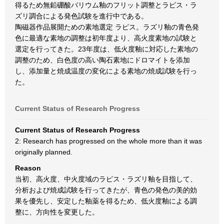
得るため無鉛硼酸バリウム釉のフリット調整とラピス・ラ
ズリ調合による発色試験を進行中である。
陶磁器作品展開ための素地選定 ラピス。ラズリ釉の青色発
色に最適な素地の調整は初年度より、高火度素地の試験と
選定を行ってきた。23年度は、低火度釉に対応した素地の
調整のため、白色度の高い陶石素地にドロマイトを添加
し、添加量と焼成温度の変化による素地の焼成試験を行っ
た。
Current Status of Research Progress
Current Status of Research Progress
2: Research has progressed on the whole more than it was
originally planned.
Reason
当初、高火度、中火度域のラピス・ラズリ釉を目指して、
分析および焼成試験を行ってきたが、青色の発色の美的効
果を優先し、安定した釉薬を得るため、低火度釉による調
整に、方向性を変更した。