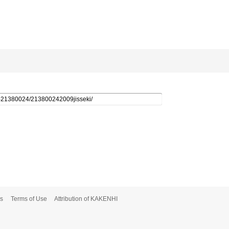
s
Terms of Use
Attribution of KAKENHI