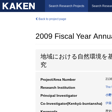
Search Research Projects
Search Resear
Back to project page
2009 Fiscal Year Annu
地域における自然環境を
究
213
Project/Area Number
The 
Research Institution
小野
Principal Investigator
伊藤
Co-Investigator(Kenkyū-buntansha)
歴史的
Keywords