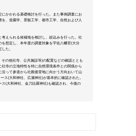
定にかかわる基礎検討を行った。また事例調査にお
標を、造園学、景観工学、都市工学、自然および人
と考えられる候補地を検討し、絞込みを行った。社
のを想定し、本年度の調査対象を宇佐八幡官(大分
定した。
、その他社寺、公共施設等)の配置などの確認ととも
に社寺の立地特性を特に自然環境条件との関係から
に沿って参道から社殿後背地に向かう方向おいて山
ース(大和神社、広瀬神社)が基本的に確認された。
ス(大和神社、金刀比羅神社)も確認され、今後の