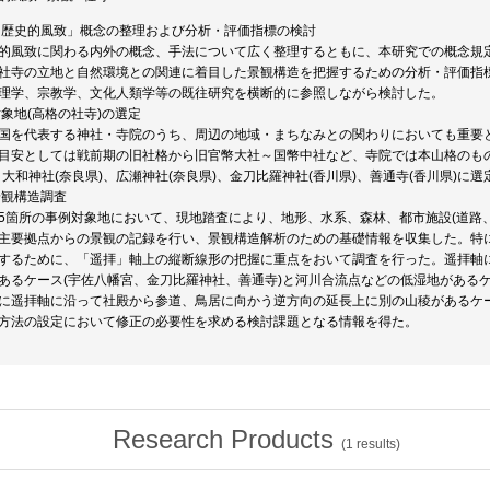
)「歴史的風致」概念の整理および分析・評価指標の検討
的風致に関わる内外の概念、手法について広く整理するともに、本研究での概念規
社寺の立地と自然環境との関連に着目した景観構造を把握するための分析・評価指
理学、宗教学、文化人類学等の既往研究を横断的に参照しながら検討した。
)対象地(高格の社寺)の選定
国を代表する神社・寺院のうち、周辺の地域・まちなみとの関わりにおいても重要
目安としては戦前期の旧社格から旧官幣大社～国幣中社など、寺院では本山格のも
、大和神社(奈良県)、広瀬神社(奈良県)、金刀比羅神社(香川県)、善通寺(香川県)に選
)景観構造調査
5箇所の事例対象地において、現地踏査により、地形、水系、森林、都市施設(道路
主要拠点からの景観の記録を行い、景観構造解析のための基礎情報を収集した。特
するために、「遥拝」軸上の縦断線形の把握に重点をおいて調査を行った。遥拝軸
あるケース(宇佐八幡宮、金刀比羅神社、善通寺)と河川合流点などの低湿地があるケ
に遥拝軸に沿って社殿から参道、鳥居に向かう逆方向の延長上に別の山稜があるケー
方法の設定において修正の必要性を求める検討課題となる情報を得た。
Research Products
(
1
results)