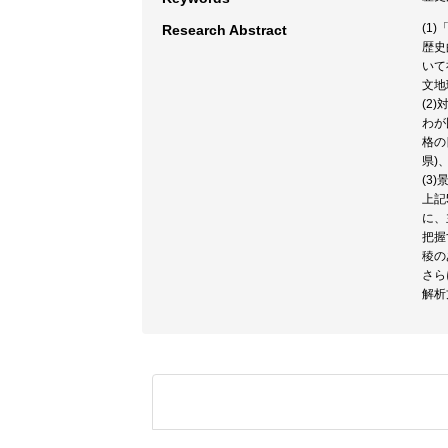
(1
Research Abstract
歴史
いて
文地
(2
わが
格の
県)
(3
上記
に、
把握
稜の
さら
解析