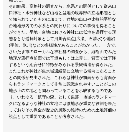
その結果、高格社の調査から、水系との関係として従来山
口神社・水分神社など山地と盆地の境界部の立地形態とし
て知られていたものに加えて、盆地の出口や比較的平坦な
台地地形内での水系との関わりについての事例を得ること
ができた。平地・台地における神社には低地を遥拝する形
態をとり遥拝対象として河川合流点(広瀬、石清水)や池沼
(宇佐、氷川)などの多様性があることがわかった。一方で、
さいたま市のローカルな神社群の調査から、縦断面でみた
地形が遥拝点前面では平坦もしくは上昇し、背面では下降
するという組合せに特徴がみられる景観構造が得られた。
またこれが神社が集水域辺縁部に立地する傾向にあること
との関係が見出された。これらは神社が前面からも背面か
らもランドマークとして非常に認識されやすいことがこの
地形上の立地とも関わっていることを示唆するものであ
り、いわゆる「鎮守の森」として集落・地域のランドマー
クになるような神社の立地には微地形が重要な役割を果た
しておりその保全が歴史的風致の維持のための土地評価の
視点として重要であることが考察された。