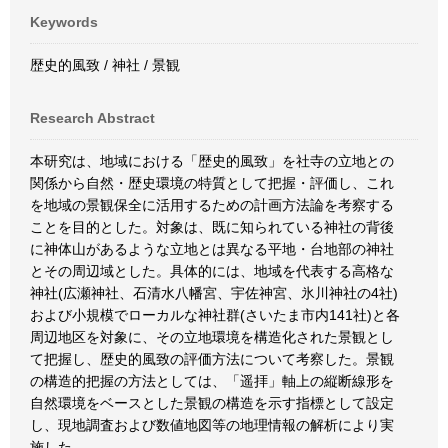
Keywords
歴史的風致 / 神社 / 景観
Research Abstract
本研究は、地域における「歴史的風致」を社寺の立地との
関係から自然・歴史環境の特質として把握・評価し、これ
を地域の景観保全に活用するための計画方法論を考察する
ことを目的とした。対象は、既に知られている神社の背後
に神体山があるような立地とは異なる平地・台地部の神社
とその周辺域とした。具体的には、地域を代表する高格な
神社(広瀬神社、石清水八幡宮、宇佐神宮、氷川神社の4社)
および小規模でローカルな神社群(さいたま市内141社)と各
周辺地区を対象に、その立地環境を構造化された景観とし
て把握し、歴史的風致の評価方法について考察した。景観
の構造的把握の方法としては、「遥拝」軸上の縦断線形を
自然環境をベースとした景観の構造を示す指標として設定
し、現地調査および数値地図等の地理情報の解析により実
施した。