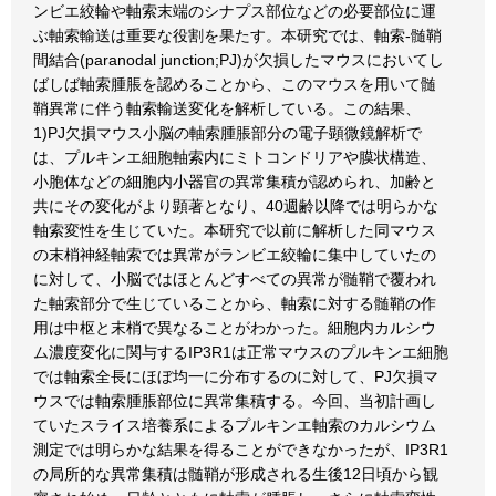
ンビエ絞輪や軸索末端のシナプス部位などの必要部位に運
ぶ軸索輸送は重要な役割を果たす。本研究では、軸索-髄鞘
間結合(paranodal junction;PJ)が欠損したマウスにおいてし
ばしば軸索腫脹を認めることから、このマウスを用いて髄
鞘異常に伴う軸索輸送変化を解析している。この結果、
1)PJ欠損マウス小脳の軸索腫脹部分の電子顕微鏡解析で
は、プルキンエ細胞軸索内にミトコンドリアや膜状構造、
小胞体などの細胞内小器官の異常集積が認められ、加齢と
共にその変化がより顕著となり、40週齢以降では明らかな
軸索変性を生じていた。本研究で以前に解析した同マウス
の末梢神経軸索では異常がランビエ絞輪に集中していたの
に対して、小脳ではほとんどすべての異常が髄鞘で覆われ
た軸索部分で生じていることから、軸索に対する髄鞘の作
用は中枢と末梢で異なることがわかった。細胞内カルシウ
ム濃度変化に関与するIP3R1は正常マウスのプルキンエ細胞
では軸索全長にほぼ均一に分布するのに対して、PJ欠損マ
ウスでは軸索腫脹部位に異常集積する。今回、当初計画し
ていたスライス培養系によるプルキンエ軸索のカルシウム
測定では明らかな結果を得ることができなかったが、IP3R1
の局所的な異常集積は髄鞘が形成される生後12日頃から観