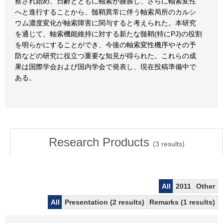
察され始め、日齢とともに軸索が腫脹し、さらに軸索変性
へと進行することから、髄鞘異常に伴う軸索局所のカルシ
ウム濃度変化が軸索障害に関与すると考えられた。本研究
を通じて、軸索機能維持に対する新たな髄鞘(特にPJ)の役割
を明らかにすることができ、今後の軸索変性機序やその予
防などの研究に役立つ重要な知見が得られた。これらの成
果は国際学会および国内学会で発表し、現在投稿準備中で
ある。
Research Products
(
3
results)
All
2011
Other
All
Presentation (2 results)
Remarks (1 results)